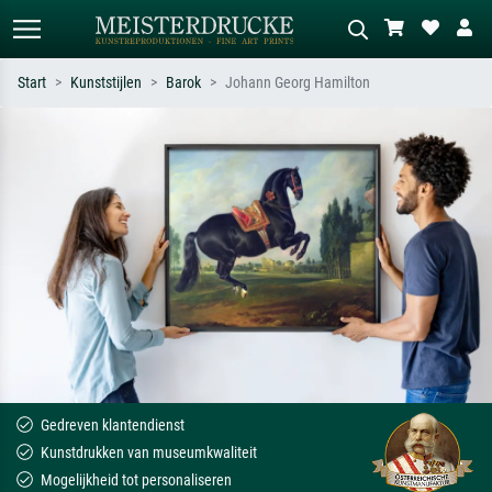
Start
Kunststijlen
Barok
Johann Georg Hamilton
Standaard zoeken
AI-beeldzoeker
Zoek op kunstenaar, titel of stijl – bijv.
Beschrijf de scène – bijv. groene
Monet, Sterrennacht, impressionisme,
weide, abstract met veel rood, donker
Hokusai-golf, naakt.
olieverfschilderij, staand naakt naast
een boom.
Gedreven klantendienst
Kunstdrukken van museumkwaliteit
Mogelijkheid tot personaliseren