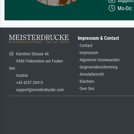
support
Mo-Do: 7
Impressum & Contact
· Contact
· Impressum
Kärntner Strasse 46
· Algemene Voorwaarden
9586 Finkenstein am Faaker
· Gegevensbescherming
See
· Annulatierecht
Austria
· Klachten
+43 4257 29415
· Over Ons
support@meisterdrucke.com