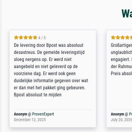
Wa
5 / 5
Sehr gute Qualität des Leinwanddrucks
Für ein Er
und des Rahmens! Unser Bild wurde
Feldpost m
sehr sorgfältig und sicher verpackt, so
Weltkrieg b
dass es unbeschadet bei uns ankam. Es
ausdrucksvo
wird nicht unser letzter Meisterdruck
Ihnen gefu
sein. Vielen Dank!
Fotopapier
am Telefon
stabiler Pa
zufrieden 
weiter. Viel
Reinhold,
@
ProvenExpert
Margot
@
Pr
April 22, 2026
February 20,