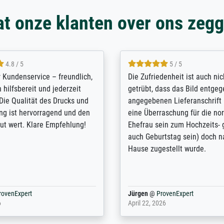
t onze klanten over ons zeg
5 / 5
4.8 / 5
innerungsbuch mit der
Hervorragende Qualität. Man 
eines Großvaters aus dem 1.
vieles anpassen lassen, wie z
enötigte ich ein
Randentfernung, Farbe, Hellig
lles Bild. Das habe ich bei
Kontrast und Weiteres. Sehr 
nden. Bei der Auswahl der
Kontaktperson per Mail. Das B
-Qualität wurde ich sehr gut
Kunstdruck) wurde sehr gut ve
 beraten. Der Versand mit
sehr starke Papprolle mit Pla
ppe war perfekt. Ich bin sehr
und innen mit Papierknüllern 
und empfehle Sie gerne
Zwischenräumen gefüllt. Einzig
en ...
ovenExpert
Anonym
@
ProvenExpert
 2026
August 12, 2025