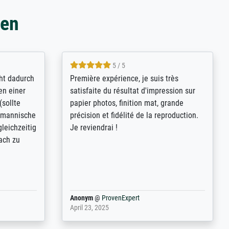
gen
4.8 / 5
kann sich
Qualité absolument irréprochable.
.B.:
Extraordinaire diversité des thèmes
keit,
abordés et personnalisation des
freundliche
demandes (recadrage, réajustement des
ild (ein
couleurs). Relation clientèle parfaite.
rpackt -
Transport, réception sans aucun
stikdeckeln
problème. Merci à toute l'équipe ! Hervé
in den
 der P...
Anonym
@
ProvenExpert
March 31, 2025