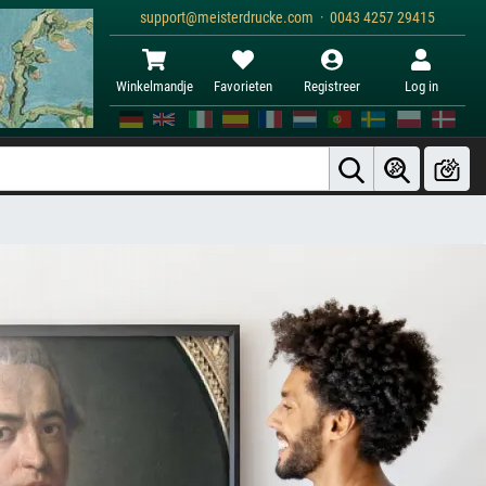
support@meisterdrucke.com · 0043 4257 29415
Winkelmandje
Favorieten
Registreer
Log in