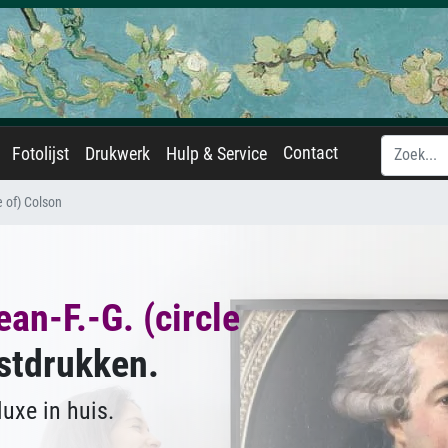
Contact
Fotolijst
Drukwerk
Hulp & Service
e of) Colson
ean-F.-G. (circle
stdrukken.
uxe in huis.