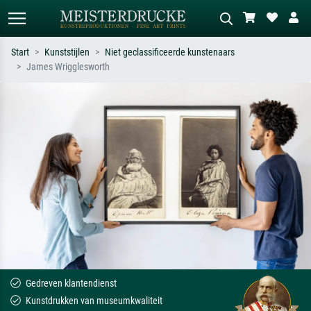
Start
Kunststijlen
Niet geclassificeerde kunstenaars
James Wrigglesworth
Standaard zoeken
AI-beeldzoeker
Zoek op kunstenaar, titel of stijl – bijv.
Beschrijf de scène – bijv. groene
Monet, Sterrennacht, impressionisme,
weide, abstract met veel rood, donker
Hokusai-golf, naakt.
olieverfschilderij, staand naakt naast
een boom.
Gedreven klantendienst
Kunstdrukken van museumkwaliteit