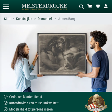
Start
Kunststijlen
Romantiek
James Barry
Standaard zoeken
AI-beeldzoeker
Zoek op kunstenaar, titel of stijl – bijv.
Beschrijf de scène – bijv. groene
Monet, Sterrennacht, impressionisme,
weide, abstract met veel rood, donker
Hokusai-golf, naakt.
olieverfschilderij, staand naakt naast
een boom.
Gedreven klantendienst
Kunstdrukken van museumkwaliteit
Mogelijkheid tot personaliseren