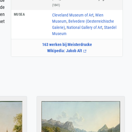
 de
(1841)
 de
den
MUSEA
Cleveland Museum of Art
,
Wien
het
Museum
,
Belvedere (Oesterreichische
Galerie)
,
National Gallery of Art
,
Staedel
Museum
163 werken bij Meisterdrucke
Wikipedia: Jakob Alt