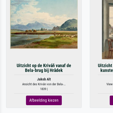
Uitzicht op de Kriváň vanaf de
Uitzicht
Bela-brug bij Hrâdek
kunste
Jakob Alt
Ansicht des Kriván von der Bela-...
View 
1839 |
Afbeelding kiezen