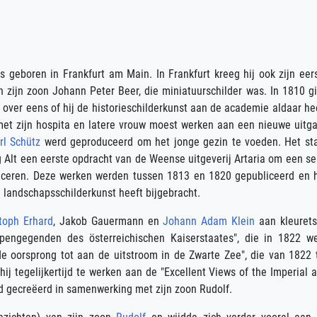
is geboren in Frankfurt am Main. In Frankfurt kreeg hij ook zijn eer
 zijn zoon Johann Peter Beer, die miniatuurschilder was. In 1810 g
t over eens of hij de historieschilderkunst aan de academie aldaar he
, met zijn hospita en latere vrouw moest werken aan een nieuwe uitg
rl Schütz
werd geproduceerd om het jonge gezin te voeden. Het st
eg Alt een eerste opdracht van de Weense uitgeverij Artaria om een se
uceren. Deze werken werden tussen 1813 en 1820 gepubliceerd en 
de landschapsschilderkunst heeft bijgebracht.
toph Erhard
, Jakob Gauermann en
Johann Adam Klein
aan kleuret
lpengegenden des österreichischen Kaiserstaates", die in 1822 w
de oorsprong tot aan de uitstroom in de Zwarte Zee", die van 1822 
hij tegelijkertijd te werken aan de "Excellent Views of the Imperial 
rd gecreëerd in samenwerking met zijn zoon Rudolf.