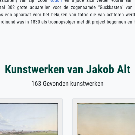
gezichten) van zijn zoon
Rudolf
en wijdde zich verder vooral aan
taal 302 grote aquarellen voor de zogenaamde "Guckkasten" van
as een apparaat voor het bekijken van foto's die van achteren wer
Ferdinand was in 1830 als troonopvolger met dit project begonnen en 
Kunstwerken van Jakob Alt
163 Gevonden kunstwerken