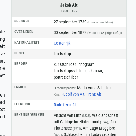
Jakob Alt
1789–1872
GEBOREN
27 september 1789
(Frankfurt am Main)
ste
OVERLEDEN
30 september 1872
(Wien)
op 83-jarige leeftijd
ing
NATIONALITEIT
Oostenrijk
eft
ave
GENRE
landschap
aat
BEROEP
kunstschilder
,
lithograaf
,
rie
landschapsschilder
,
tekenaar
,
het
portretschilder
FAMILIE
Maria Anna Schaller
Huwelijkspartner:
Rudolf von Alt
,
Franz Alt
sen
Kind:
erd
LEERLING
Rudolf von Alt
tot
BEKENDE WERKEN
Ansicht von Linz
, Waldlandschaft
(1823)
and
mit Gebirge im Hintergrund
, Am
(1842)
Plattensee
, Am Lago Maggiore
(1841)
, Schlösschen im Ladauyagarten
(1847)