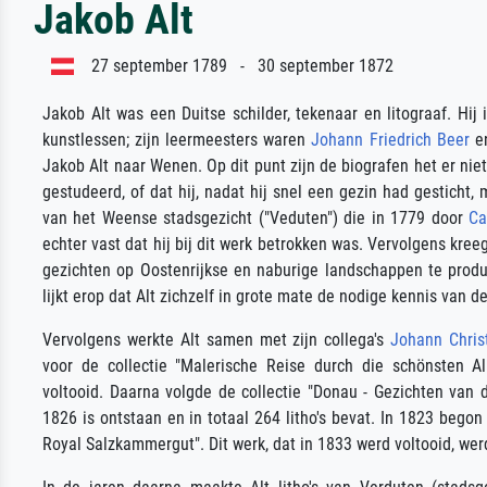
Jakob Alt
27 september 1789 - 30 september 1872
Jakob Alt was een Duitse schilder, tekenaar en litograaf. Hij 
kunstlessen; zijn leermeesters waren
Johann Friedrich Beer
en
Jakob Alt naar Wenen. Op dit punt zijn de biografen het er nie
gestudeerd, of dat hij, nadat hij snel een gezin had gesticht
van het Weense stadsgezicht ("Veduten") die in 1779 door
Ca
echter vast dat hij bij dit werk betrokken was. Vervolgens kre
gezichten op Oostenrijkse en naburige landschappen te prod
lijkt erop dat Alt zichzelf in grote mate de nodige kennis van 
Vervolgens werkte Alt samen met zijn collega's
Johann Chris
voor de collectie "Malerische Reise durch die schönsten A
voltooid. Daarna volgde de collectie "Donau - Gezichten van 
1826 is ontstaan en in totaal 264 litho's bevat. In 1823 begon 
Royal Salzkammergut". Dit werk, dat in 1833 werd voltooid, we