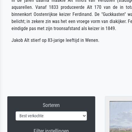
In de jaren daarna maakte Alt litho's van Verduten (stads
aquarellen. Vanaf 1833 produceerde Alt 170 van de in to
binnenkort Oostenrijkse keizer Ferdinand. De "Guckkasten" w
belicht; in zekere zin was het een vroege vorm van diakijker. 
eindigde pas met zijn troonsafstand als keizer in 1849.
Jakob Alt stierf op 83-jarige leeftijd in Wenen.
Sorteren
Filter instellingen