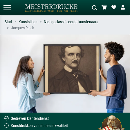
Start
Kunststijlen
Niet geclassificeerde kunstenaars
Jacques Reich
Standaard zoeken
AI-beeldzoeker
Zoek op kunstenaar, titel of stijl – bijv.
Beschrijf de scène – bijv. groene
Monet, Sterrennacht, impressionisme,
weide, abstract met veel rood, donker
Hokusai-golf, naakt.
olieverfschilderij, staand naakt naast
een boom.
Gedreven klantendienst
Kunstdrukken van museumkwaliteit