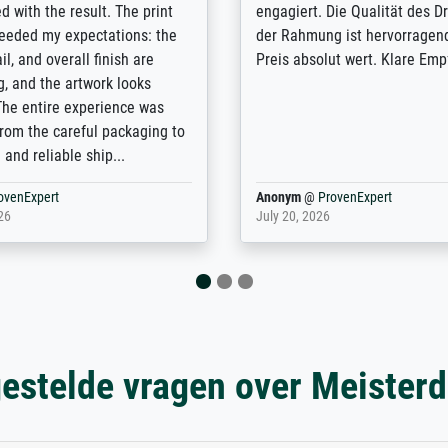
ice on how to obtain the best
excellent and difficult to dist
 the prints requested by the
from the real thing; it will be
e company has a vast
for high-quality art prints fro
of prints to choose from, and
the quality of the framing is e
e excellent service also with
the customisation options for
prints which are not in that
are broad - the customer sup
. Highly recommended!
colleagues are truly super...
rovenExpert
Anonym
@
ProvenExpert
6
January 12, 2026
estelde vragen over Meister