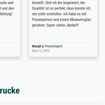
inguish
abordés et personnalisation des
 my go-to
demandes (recadrage, réajustement des
m now on -
couleurs). Relation clientèle parfaite.
xcellent -
Transport, réception sans aucun
 the work
problème. Merci à toute l'équipe ! Hervé
port
Anonym
@
ProvenExpert
March 31, 2025
drucke