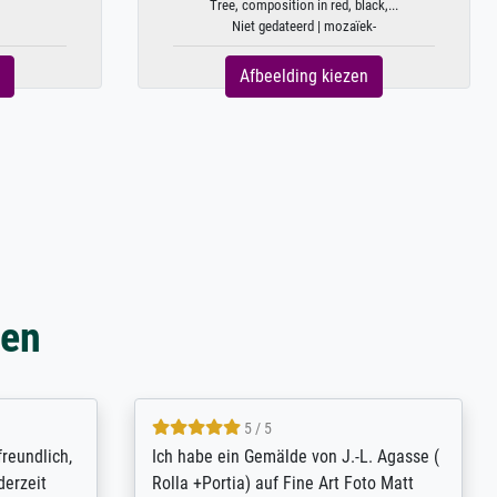
Tree, composition in red, black,...
Niet gedateerd | mozaïek-
Afbeelding kiezen
gen
4.8 / 5
tomer
Qualité absolument irréprochable.
inting is
Extraordinaire diversité des thèmes