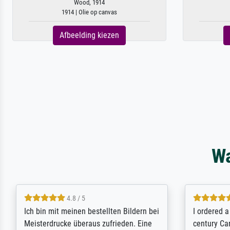
Wood, 1914
1914 | Olie op canvas
Afbeelding kiezen
Wa
5 / 5
Rundum positive Erfahrung. Die
The team a
Ausführung des Auftrags hat eine Weile
meet its c