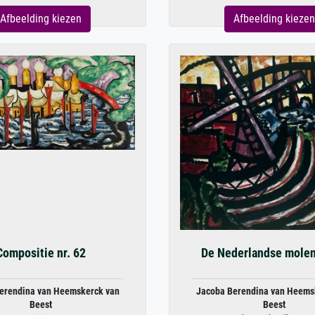
Afbeelding kiezen
Afbeelding kiezen
Compositie nr. 62
De Nederlandse molen
erendina van Heemskerck van
Jacoba Berendina van Heems
Beest
Beest