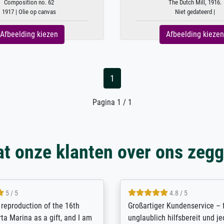
Composition no. 62
The Dutch Mill, 1916.
1917 | Olie op canvas
Niet gedateerd |
Afbeelding kiezen
Afbeelding kiezen
1
Pagina 1 / 1
t onze klanten over ons zeg
5 / 5
5 / 5
t Meisterdrucke strives to
Outstanding quality and cus
lients demands, and provides
support. - the quality of the pr