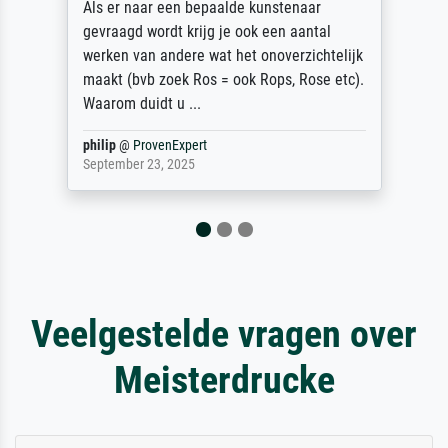
Ehefrau sein zum Hochzeits- gleichzeitig
auch Geburtstag sein) doch nach zu Hause
zugestellt wurde.
Jürgen
@
ProvenExpert
April 22, 2026
Veelgestelde vragen over
Meisterdrucke