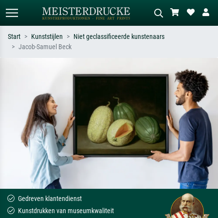
Start
Kunststijlen
Niet geclassificeerde kunstenaars
Jacob-Samuel Beck
Standaard zoeken
AI-beeldzoeker
Zoek op kunstenaar, titel of stijl – bijv.
Beschrijf de scène – bijv. groene
Monet, Sterrennacht, impressionisme,
weide, abstract met veel rood, donker
Hokusai-golf, naakt.
olieverfschilderij, staand naakt naast
een boom.
Gedreven klantendienst
Kunstdrukken van museumkwaliteit