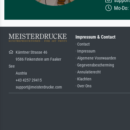
support
Mo-Do: 7
Impressum & Contact
· Contact
· Impressum
Kärntner Strasse 46
· Algemene Voorwaarden
9586 Finkenstein am Faaker
· Gegevensbescherming
See
· Annulatierecht
Austria
· Klachten
+43 4257 29415
· Over Ons
support@meisterdrucke.com