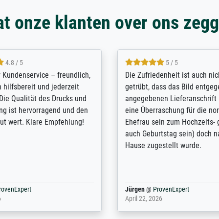
t onze klanten over ons zeg
5 / 5
4.8 / 5
innerungsbuch mit der
Hervorragende Qualität. Man
eines Großvaters aus dem 1.
vieles anpassen lassen, wie z
enötigte ich ein
Randentfernung, Farbe, Hellig
lles Bild. Das habe ich bei
Kontrast und Weiteres. Sehr 
nden. Bei der Auswahl der
Kontaktperson per Mail. Das B
-Qualität wurde ich sehr gut
Kunstdruck) wurde sehr gut v
 beraten. Der Versand mit
sehr starke Papprolle mit Pla
ppe war perfekt. Ich bin sehr
und innen mit Papierknüllern
und empfehle Sie gerne
Zwischenräumen gefüllt. Einzi
en ...
ovenExpert
Anonym
@
ProvenExpert
 2026
August 12, 2025