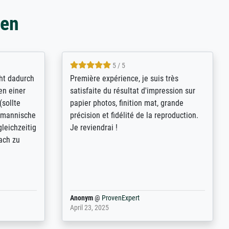
gen
4.8 / 5
 kann sich
Qualité absolument irréprochable.
.B.:
Extraordinaire diversité des thèmes
keit,
abordés et personnalisation des
freundliche
demandes (recadrage, réajustement des
ild (ein
couleurs). Relation clientèle parfaite.
erpackt -
Transport, réception sans aucun
stikdeckeln
problème. Merci à toute l'équipe ! Hervé
 in den
g der P...
Anonym
@
ProvenExpert
March 31, 2025