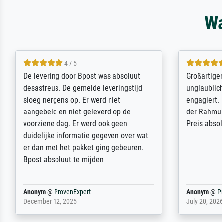
Wa
5 / 5
Sehr gute Qualität des Leinwanddrucks
Für ein Er
und des Rahmens! Unser Bild wurde
Feldpost m
sehr sorgfältig und sicher verpackt, so
Weltkrieg b
dass es unbeschadet bei uns ankam. Es
ausdrucksvo
wird nicht unser letzter Meisterdruck
Ihnen gefu
sein. Vielen Dank!
Fotopapier
am Telefon
stabiler Pa
zufrieden 
weiter. Viel
Reinhold,
@
ProvenExpert
Margot
@
Pr
April 22, 2026
February 20,