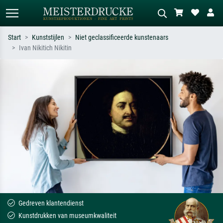
Start
Kunststijlen
Niet geclassificeerde kunstenaars
Ivan Nikitich Nikitin
Standaard zoeken
AI-beeldzoeker
Zoek op kunstenaar, titel of stijl – bijv.
Beschrijf de scène – bijv. groene
Monet, Sterrennacht, impressionisme,
weide, abstract met veel rood, donker
Hokusai-golf, naakt.
olieverfschilderij, staand naakt naast
een boom.
Gedreven klantendienst
Kunstdrukken van museumkwaliteit