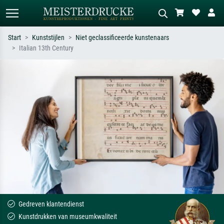
Start
Kunststijlen
Niet geclassificeerde kunstenaars
Italian 13th Century
Standaard zoeken
AI-beeldzoeker
Zoek op kunstenaar, titel of stijl – bijv.
Beschrijf de scène – bijv. groene
Monet, Sterrennacht, impressionisme,
weide, abstract met veel rood, donker
Hokusai-golf, naakt.
olieverfschilderij, staand naakt naast
een boom.
Gedreven klantendienst
Kunstdrukken van museumkwaliteit