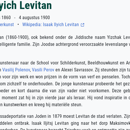
lyich Levitan
 1860 - 4 augustus 1900
erkunst
•
Wikipedia: Isaak Ilyich Levitan
vitan (1860-1900), ook bekend onder de Jiddische naam Yizchak L
telligente familie. Zijn Joodse achtergrond veroorzaakte levenslange 
unstenaar naar de School voor Schilderkunst, Beeldhouwkunst en Arc
en
Vasilij Polenov
,
Vasili Perov
en Alexei Savrassov. Zij steunden zijn t
n voor zijn werk en won prijzen in de vorm van verf en penselen. Toc
om zichzelf te onderhouden. De jonge kunstenaar probeerde het gezi
eder en kort daarna die van zijn vader niet voorkomen. Deze geb
 moment zat hij in zijn vierde jaar als leraar. Hij vond inspiratie i
jn kunstwerken en kreeg hij materiële steun.
ssadeportatie van Joden in 1879 moest Levitan de stad verlaten. Zijn
elen ontbrak. Isaak Iljitsj Levitan ging naar het dorp Maksimov