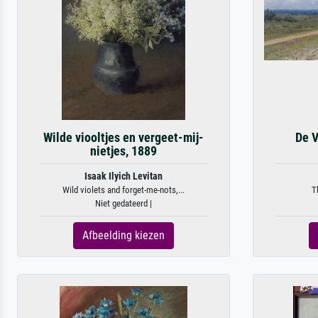
Wilde viooltjes en vergeet-mij-
De V
nietjes, 1889
Isaak Ilyich Levitan
Wild violets and forget-me-nots,...
T
Niet gedateerd |
Afbeelding kiezen