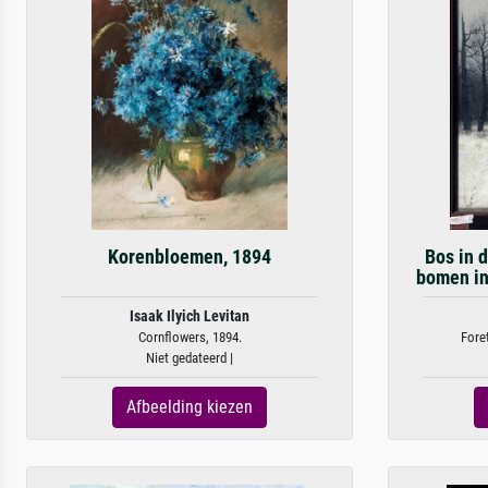
Korenbloemen, 1894
Bos in d
bomen in
Isaak Ilyich Levitan
Cornflowers, 1894.
Foret
Niet gedateerd |
Afbeelding kiezen