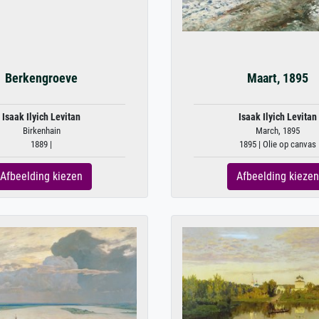
Berkengroeve
Maart, 1895
Isaak Ilyich Levitan
Isaak Ilyich Levitan
Birkenhain
March, 1895
1889 |
1895 | Olie op canvas
Afbeelding kiezen
Afbeelding kiezen