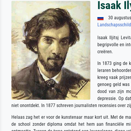
Isaak I
30 augustus
Landschapsschild
Isaak Iljitsj Le
begripvolle en in
creëren.
In 1873 ging de k
leraren behoord
kreeg vaak prijze
genoeg geld was 
dood van zijn mo
depressie. Op dat
niet onontdekt. In 1877 schreven journalisten recensies over zi
Helaas zag het er voor de kunstenaar maar kort uit. Met de ma
de school zonder diploma omdat het hem aan financiële midd