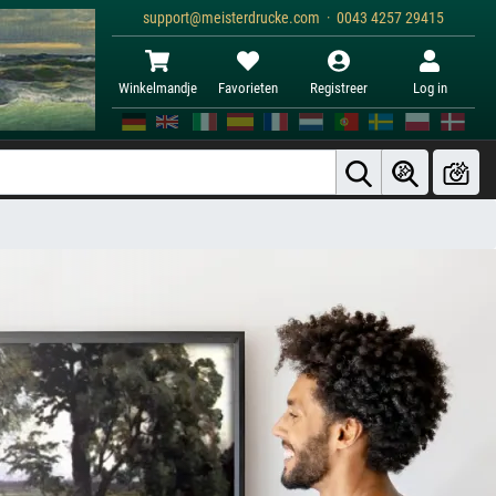
support@meisterdrucke.com · 0043 4257 29415
Winkelmandje
Favorieten
Registreer
Log in