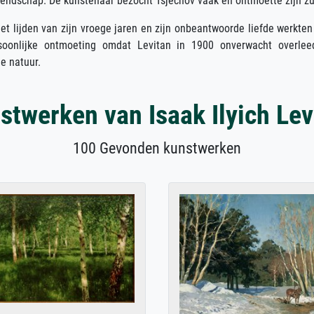
endschap. De kunstenaar bezocht Tsjechov vaak en ontmoette zijn zus,
t lijden van zijn vroege jaren en zijn onbeantwoorde liefde werkte
soonlijke ontmoeting omdat Levitan in 1900 onverwacht overleed
e natuur.
stwerken van Isaak Ilyich Lev
100 Gevonden kunstwerken