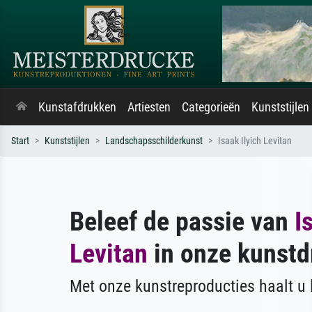
Kunstafdrukken
Artiesten
Categorieën
Kunststijlen
Start
Kunststijlen
Landschapsschilderkunst
Isaak Ilyich Levitan
Beleef de passie van
I
Levitan
in onze kunstd
Met onze kunstreproducties haalt u l