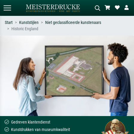
Start
Kunststijlen
Niet geclassificeerde kunstenaars
Historic England
Standaard zoeken
AI-beeldzoeker
Zoek op kunstenaar, titel of stijl – bijv.
Beschrijf de scène – bijv. groene
Monet, Sterrennacht, impressionisme,
weide, abstract met veel rood, donker
Hokusai-golf, naakt.
olieverfschilderij, staand naakt naast
een boom.
Gedreven klantendienst
Kunstdrukken van museumkwaliteit