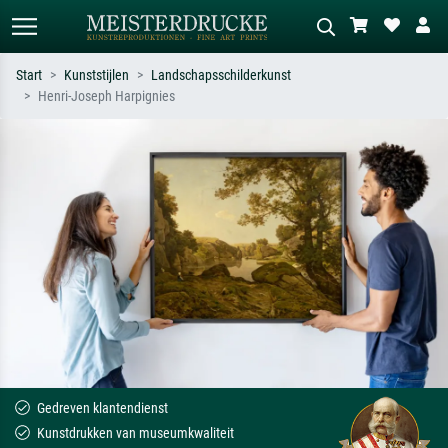
Start
Kunststijlen
Landschapsschilderkunst
Henri-Joseph Harpignies
Standaard zoeken
AI-beeldzoeker
Zoek op kunstenaar, titel of stijl – bijv.
Beschrijf de scène – bijv. groene
Monet, Sterrennacht, impressionisme,
weide, abstract met veel rood, donker
Hokusai-golf, naakt.
olieverfschilderij, staand naakt naast
een boom.
Gedreven klantendienst
Kunstdrukken van museumkwaliteit