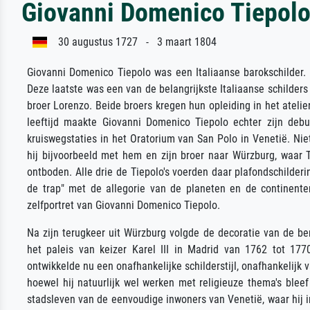
Giovanni Domenico Tiepol
30 augustus 1727 - 3 maart 1804
Giovanni Domenico Tiepolo was een Italiaanse barokschilder.
Deze laatste was een van de belangrijkste Italiaanse schilders v
broer Lorenzo. Beide broers kregen hun opleiding in het atelie
leeftijd maakte Giovanni Domenico Tiepolo echter zijn deb
kruiswegstaties in het Oratorium van San Polo in Venetië. Nie
hij bijvoorbeeld met hem en zijn broer naar Würzburg, waar 
ontboden. Alle drie de Tiepolo's voerden daar plafondschilde
de trap" met de allegorie van de planeten en de continenten
zelfportret van Giovanni Domenico Tiepolo.
Na zijn terugkeer uit Würzburg volgde de decoratie van de b
het paleis van keizer Karel III in Madrid van 1762 tot 17
ontwikkelde nu een onafhankelijke schilderstijl, onafhankelijk 
hoewel hij natuurlijk wel werken met religieuze thema's bleef
stadsleven van de eenvoudige inwoners van Venetië, waar hij in