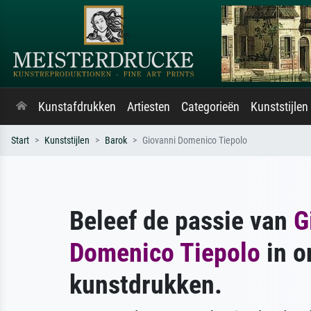
Kunstafdrukken
Artiesten
Categorieën
Kunststijlen
Start
Kunststijlen
Barok
Giovanni Domenico Tiepolo
Beleef de passie van
G
Domenico Tiepolo
in o
kunstdrukken.