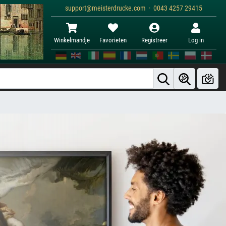
support@meisterdrucke.com · 0043 4257 29415
Winkelmandje
Favorieten
Registreer
Log in