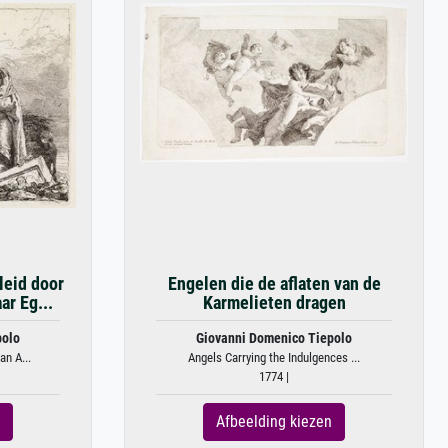
leid door
Engelen die de aflaten van de
ar Eg...
Karmelieten dragen
polo
Giovanni Domenico Tiepolo
an A...
Angels Carrying the Indulgences ...
1774 |
Afbeelding kiezen