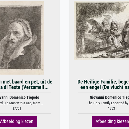
 met baard en pet, uit de
De Heilige Familie, bege
a di Teste (Verzameli...
een engel (De vlucht na
vanni Domenico Tiepolo
Giovanni Domenico Tie
d Old Man with a Cap, from...
The Holy Family Escorted by 
1770 |
1753 |
Afbeelding kiezen
Afbeelding kiezen