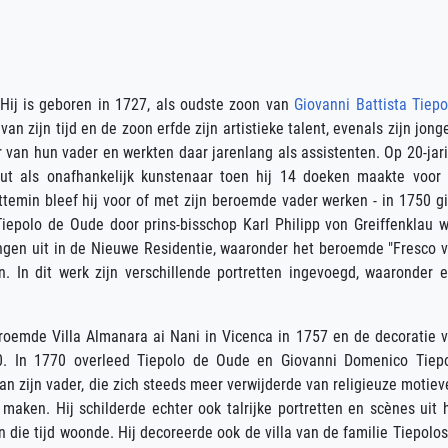
o
 Hij is geboren in 1727, als oudste zoon van
Giovanni Battista Tiepo
an zijn tijd en de zoon erfde zijn artistieke talent, evenals zijn jong
r van hun vader en werkten daar jarenlang als assistenten. Op 20-jar
uut als onafhankelijk kunstenaar toen hij 14 doeken maakte voor
ttemin bleef hij voor of met zijn beroemde vader werken - in 1750 g
Tiepolo de Oude door prins-bisschop Karl Philipp von Greiffenklau 
ringen uit in de Nieuwe Residentie, waaronder het beroemde "Fresco 
. In dit werk zijn verschillende portretten ingevoegd, waaronder 
eroemde Villa Almanara ai Nani in Vicenca in 1757 en de decoratie 
70. In 1770 overleed Tiepolo de Oude en Giovanni Domenico Tiep
van zijn vader, die zich steeds meer verwijderde van religieuze motiev
 maken. Hij schilderde echter ook talrijke portretten en scènes uit 
 die tijd woonde. Hij decoreerde ook de villa van de familie Tiepolos