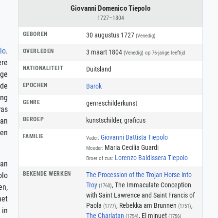
Giovanni Domenico Tiepolo
1727–1804
GEBOREN
30 augustus 1727
(Venedig)
lo
.
OVERLEDEN
3 maart 1804
(Venedig)
op 76-jarige leeftijd
ere
NATIONALITEIT
Duitsland
ige
 de
EPOCHEN
Barok
ing
GENRE
genreschilderkunst
was
BEROEP
kunstschilder
,
graficus
van
een
FAMILIE
Giovanni Battista Tiepolo
Vader:
Maria Cecilia Guardi
Moeder:
Lorenzo Baldissera Tiepolo
Broer of zus:
van
BEKENDE WERKEN
The Procession of the Trojan Horse into
olo
Troy
, The Immaculate Conception
(1760)
en,
with Saint Lawrence and Saint Francis of
het
Paola
, Rebekka am Brunnen
,
(1777)
(1751)
 in
The Charlatan
, El minuet
(1754)
(1756)