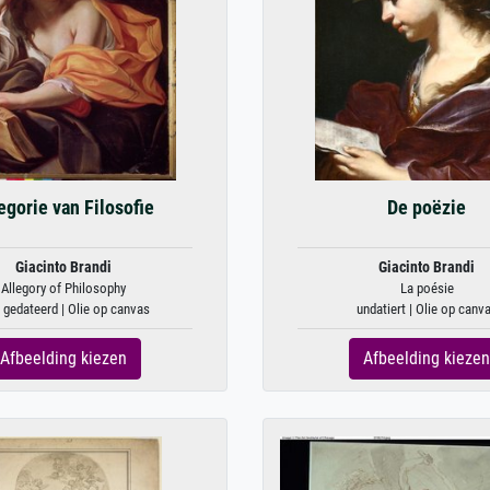
egorie van Filosofie
De poëzie
Giacinto Brandi
Giacinto Brandi
Allegory of Philosophy
La poésie
 gedateerd | Olie op canvas
undatiert | Olie op canv
Afbeelding kiezen
Afbeelding kiezen