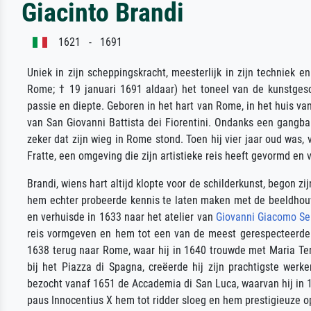
Giacinto Brandi
1621 - 1691
Uniek in zijn scheppingskracht, meesterlijk in zijn techniek en
Rome; † 19 januari 1691 aldaar) het toneel van de kunstgeschi
passie en diepte. Geboren in het hart van Rome, in het huis van
van San Giovanni Battista dei Fiorentini. Ondanks een gangbar
zeker dat zijn wieg in Rome stond. Toen hij vier jaar oud was,
Fratte, een omgeving die zijn artistieke reis heeft gevormd en ve
Brandi, wiens hart altijd klopte voor de schilderkunst, begon zij
hem echter probeerde kennis te laten maken met de beeldhouwk
en verhuisde in 1633 naar het atelier van
Giovanni Giacomo S
reis vormgeven en hem tot een van de meest gerespecteerde s
1638 terug naar Rome, waar hij in 1640 trouwde met Maria Ter
bij het Piazza di Spagna, creëerde hij zijn prachtigste wer
bezocht vanaf 1651 de Accademia di San Luca, waarvan hij in 16
paus Innocentius X hem tot ridder sloeg en hem prestigieuze o