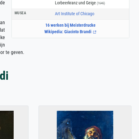
 de
Lorbeerkranz und Geige
(1646)
MUSEA
Art Institute of Chicago
van
16 werken bij Meisterdrucke
dat
Wikipedia: Giacinto Brandi
lke
ijn
or te geven.
di