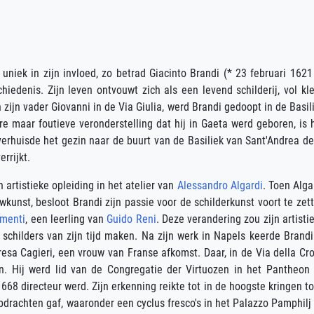
 uniek in zijn invloed, zo betrad Giacinto Brandi (* 23 februari 1621
edenis. Zijn leven ontvouwt zich als een levend schilderij, vol kle
 zijn vader Giovanni in de Via Giulia, werd Brandi gedoopt in de Basil
e maar foutieve veronderstelling dat hij in Gaeta werd geboren, is 
 verhuisde het gezin naar de buurt van de Basiliek van Sant'Andrea de
rrijkt.
n artistieke opleiding in het atelier van
Alessandro Algardi
. Toen Alga
unst, besloot Brandi zijn passie voor de schilderkunst voort te zet
ementi
, een leerling van
Guido Reni
. Deze verandering zou zijn artisti
childers van zijn tijd maken. Na zijn werk in Napels keerde Brandi
esa Cagieri, een vrouw van Franse afkomst. Daar, in de Via della Cr
ken. Hij werd lid van de Congregatie der Virtuozen in het Pantheon
68 directeur werd. Zijn erkenning reikte tot in de hoogste kringen t
pdrachten gaf, waaronder een cyclus fresco's in het Palazzo Pamphilj