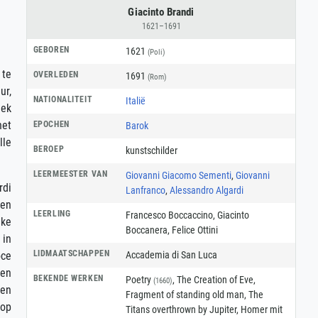
Giacinto Brandi
1621–1691
GEBOREN
1621
(Poli)
 te
OVERLEDEN
1691
(Rom)
ur,
NATIONALITEIT
Italië
iek
het
EPOCHEN
Barok
lle
BEROEP
kunstschilder
LEERMEESTER VAN
Giovanni Giacomo Sementi
,
Giovanni
rdi
Lanfranco
,
Alessandro Algardi
ten
LEERLING
Francesco Boccaccino, Giacinto
eke
Boccanera, Felice Ottini
 in
LIDMAATSCHAPPEN
Accademia di San Luca
oce
 en
BEKENDE WERKEN
Poetry
, The Creation of Eve,
(1660)
oen
Fragment of standing old man, The
 op
Titans overthrown by Jupiter, Homer mit