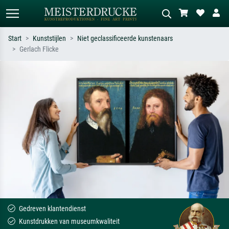
Start
Kunststijlen
Niet geclassificeerde kunstenaars
Gerlach Flicke
Standaard zoeken
AI-beeldzoeker
Zoek op kunstenaar, titel of stijl – bijv.
Beschrijf de scène – bijv. groene
Monet, Sterrennacht, impressionisme,
weide, abstract met veel rood, donker
Hokusai-golf, naakt.
olieverfschilderij, staand naakt naast
een boom.
Gedreven klantendienst
Kunstdrukken van museumkwaliteit