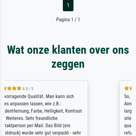
1
Pagina 1 / 1
Wat onze klanten over ons
zeggen
4.8 / 5
So, I ordered a large print of The
Annunciation by Fra Angelico from a very
large and popular American "art/poster"
site advertising giclee print quality. The
quality for a large print was atrocious. They
refunded me when I sent pictures of the