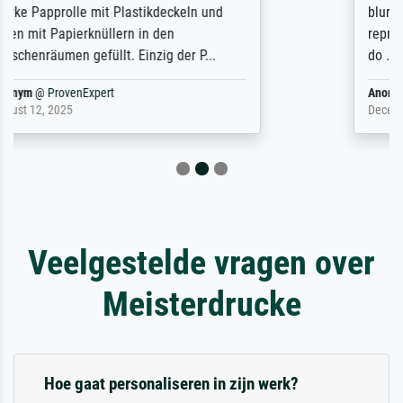
blurry print vs. a Wikipedia commons
representation. They stated they couldn't
do ...
Anonym
@
ProvenExpert
December 4, 2025
Veelgestelde vragen over
Meisterdrucke
Hoe gaat personaliseren in zijn werk?