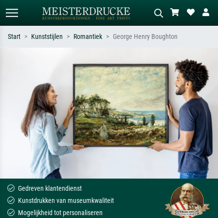
Start
Kunststijlen
Romantiek
George Henry Boughton
Standaard zoeken
AI-beeldzoeker
Zoek op kunstenaar, titel of stijl – bijv.
Beschrijf de scène – bijv. groene
Monet, Sterrennacht, impressionisme,
weide, abstract met veel rood, donker
Hokusai-golf, naakt.
olieverfschilderij, staand naakt naast
een boom.
Gedreven klantendienst
Kunstdrukken van museumkwaliteit
Mogelijkheid tot personaliseren