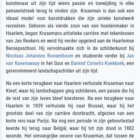
kunstenaar uit zijn tijd wiens passie en toewijding in elke
penseelstreek terug te vinden zijn. Kruseman is dan ook een
ideaal model voor kunstdrukken die zijn unieke kunstwerk
recreëren. Geboren als vierde zoon van een hoedenmaker in
Haarlem, begon Krusemans artistieke carrière met tekenlessen
van Jan Reekers en werd hij verder opgeleid aan de Haarlemse
Beroepsschool. Hij vervolmaakte zich in de schilderkunst bij
Nicolaas Johannes Roosenboom
en studeerde verder bij
Jan
van Ravenswaay
in het Gooi en
Barend Cornelis Koekkoek
, een
gerenommeerd landschapschilder uit zijn tijd.
Na een korte terugkeer naar Haarlem verhuisde Kruseman naar
Kleef, waar hij landschappen ging schilderen, een passie die hij
de rest van zijn leven bleef koesteren. Na een terugkeer naar
Haarlem in 1839 verhuisde hij naar Brussel, waar hij het
grootste deel van zijn carrière doorbracht, afgezien van een
korte reis naar Parijs. Na nog een periode in zijn geboortestad
keerde hij terug naar België, waar hij tot zijn dood in 1882
woonde. Het omvangrijke oeuvre van Kruseman, dat tussen de