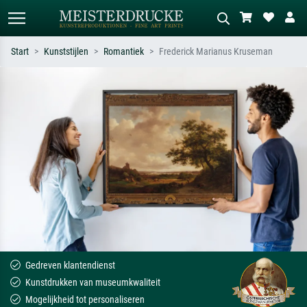
Start
Kunststijlen
Romantiek
Frederick Marianus Kruseman
Standaard zoeken
AI-beeldzoeker
Zoek op kunstenaar, titel of stijl – bijv.
Beschrijf de scène – bijv. groene
Monet, Sterrennacht, impressionisme,
weide, abstract met veel rood, donker
Hokusai-golf, naakt.
olieverfschilderij, staand naakt naast
een boom.
Gedreven klantendienst
Kunstdrukken van museumkwaliteit
Mogelijkheid tot personaliseren