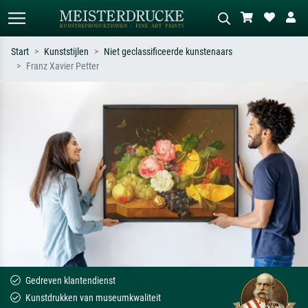
Start
Kunststijlen
Niet geclassificeerde kunstenaars
Franz Xavier Petter
Standaard zoeken
AI-beeldzoeker
Zoek op kunstenaar, titel of stijl – bijv.
Beschrijf de scène – bijv. groene
Monet, Sterrennacht, impressionisme,
weide, abstract met veel rood, donker
Hokusai-golf, naakt.
olieverfschilderij, staand naakt naast
een boom.
Gedreven klantendienst
Kunstdrukken van museumkwaliteit