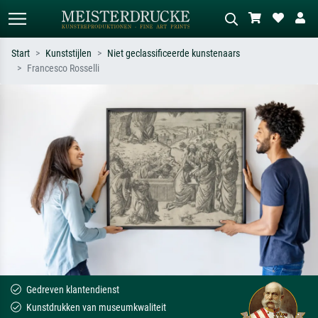
Start
Kunststijlen
Niet geclassificeerde kunstenaars
Francesco Rosselli
Standaard zoeken
AI-beeldzoeker
Zoek op kunstenaar, titel of stijl – bijv.
Beschrijf de scène – bijv. groene
Monet, Sterrennacht, impressionisme,
weide, abstract met veel rood, donker
Hokusai-golf, naakt.
olieverfschilderij, staand naakt naast
een boom.
Gedreven klantendienst
Kunstdrukken van museumkwaliteit