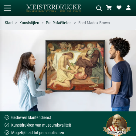
Start
Kunststijlen
Pre Rafaëlieten
Ford Madox Brown
Standaard zoeken
AI-beeldzoeker
Zoek op kunstenaar, titel of stijl – bijv.
Beschrijf de scène – bijv. groene
Monet, Sterrennacht, impressionisme,
weide, abstract met veel rood, donker
Hokusai-golf, naakt.
olieverfschilderij, staand naakt naast
een boom.
Gedreven klantendienst
Kunstdrukken van museumkwaliteit
Mogelijkheid tot personaliseren