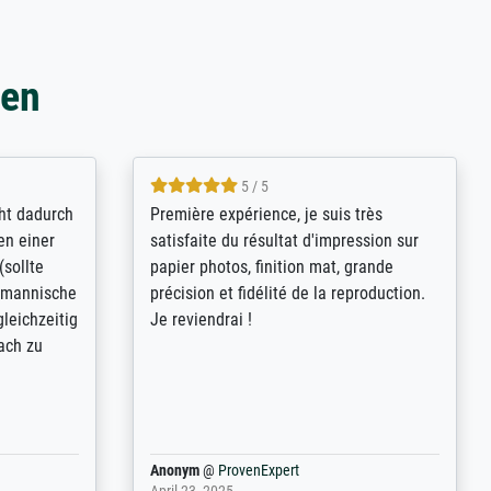
gen
4.8 / 5
kann sich
Qualité absolument irréprochable.
.B.:
Extraordinaire diversité des thèmes
keit,
abordés et personnalisation des
freundliche
demandes (recadrage, réajustement des
ild (ein
couleurs). Relation clientèle parfaite.
rpackt -
Transport, réception sans aucun
stikdeckeln
problème. Merci à toute l'équipe ! Hervé
in den
 der P...
Anonym
@
ProvenExpert