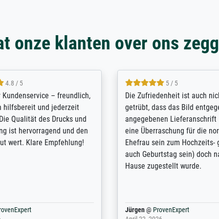
t onze klanten over ons zeg
5 / 5
4.8 / 5
innerungsbuch mit der
Hervorragende Qualität. Man 
eines Großvaters aus dem 1.
vieles anpassen lassen, wie z
enötigte ich ein
Randentfernung, Farbe, Hellig
lles Bild. Das habe ich bei
Kontrast und Weiteres. Sehr 
nden. Bei der Auswahl der
Kontaktperson per Mail. Das B
-Qualität wurde ich sehr gut
Kunstdruck) wurde sehr gut ve
 beraten. Der Versand mit
sehr starke Papprolle mit Pla
ppe war perfekt. Ich bin sehr
und innen mit Papierknüllern 
und empfehle Sie gerne
Zwischenräumen gefüllt. Einzig
en ...
ovenExpert
Anonym
@
ProvenExpert