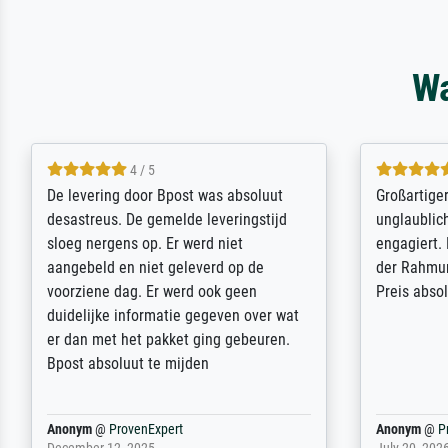
Wa
5 / 5
Sehr gute Qualität des Leinwanddrucks
Für ein Er
und des Rahmens! Unser Bild wurde
Feldpost m
sehr sorgfältig und sicher verpackt, so
Weltkrieg b
dass es unbeschadet bei uns ankam. Es
ausdrucksvo
wird nicht unser letzter Meisterdruck
Ihnen gefu
sein. Vielen Dank!
Fotopapier
am Telefon
stabiler Pa
zufrieden 
weiter. Viel
Reinhold,
@
ProvenExpert
Margot
@
Pr