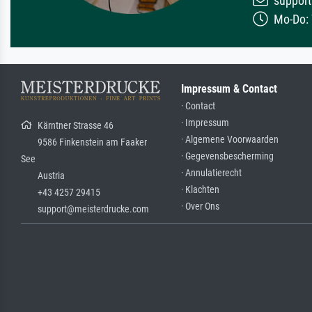
support
Mo-Do: 7
Impressum & Contact
· Contact
· Impressum
Kärntner Strasse 46
· Algemene Voorwaarden
9586 Finkenstein am Faaker
· Gegevensbescherming
See
· Annulatierecht
Austria
· Klachten
+43 4257 29415
· Over Ons
support@meisterdrucke.com