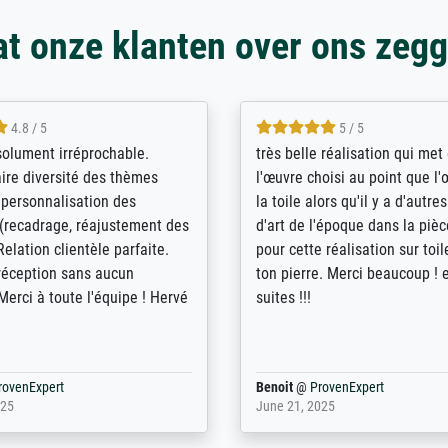
t onze klanten over ons zeg
5 / 5
4 / 5
bin sehr über die Qualität
De levering door Bpost was a
Diese Drucke haben all´meine
desastreus. De gemelde lever
n übertroffen. Desgleichen
sloeg nergens op. Er werd nie
 der Bestellung. Grosses
aangebeld en niet geleverd o
t.
voorziene dag. Er werd ook g
duidelijke informatie gegeve
er dan met het pakket ging g
Bpost absoluut te mijden
rovenExpert
Anonym
@
ProvenExpert
5
December 12, 2025