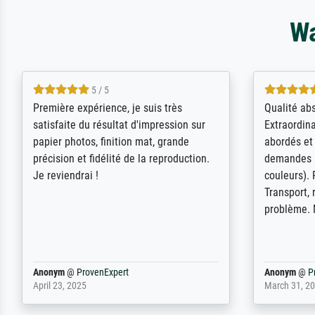
Wa
4.5 / 5
ik beoordeel Meisterdrucke zeer
Wow....ich 
positief. Door de 69505 beschikbare
erstaunt. 
kunstenaars scrollen is echter
Erwartunge
onbegonnen werk (na stoppen begint
der Ablauf
het weer van voor af aan). Als er naar
Komplimen
een bepaalde kunstenaar gevraagd
wordt krijg je ook een aantal werken van
andere wat het onoverzichtelijk maakt
(bvb zoek Ros = ook Rops, Rose etc).
Waarom duidt u ...
philip
@
ProvenExpert
Anonym
@
P
September 23, 2025
April 20, 202