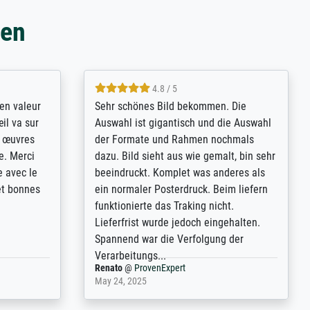
gen
4.8 / 5
bsoluut
So, I ordered a large print of The
ingstijd
Annunciation by Fra Angelico from a
t
very large and popular American
p de
"art/poster" site advertising giclee print
een
quality. The quality for a large print was
n over wat
atrocious. They refunded me when I sent
ebeuren.
pictures of the blurry print vs. a
Wikipedia commons representation.
They stated they couldn't do ...
Anonym
@
ProvenExpert
December 4, 2025