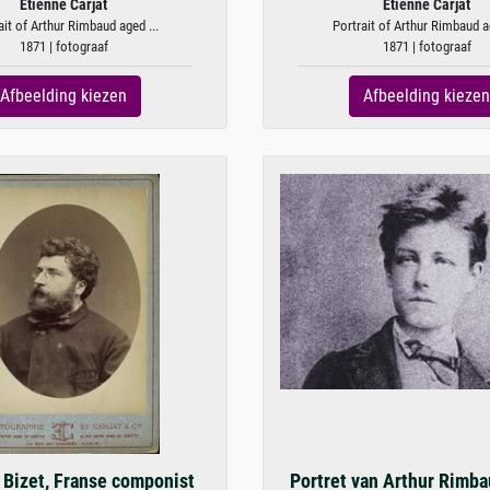
Etienne Carjat
Etienne Carjat
ait of Arthur Rimbaud aged ...
Portrait of Arthur Rimbaud ag
1871 | fotograaf
1871 | fotograaf
Afbeelding kiezen
Afbeelding kiezen
Bizet, Franse componist
Portret van Arthur Rimba