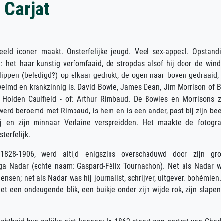
 Carjat
eeld iconen maakt. Onsterfelijke jeugd. Veel sex-appeal. Opstand
: het haar kunstig verfomfaaid, de stropdas alsof hij door de wind
lippen (beledigd?) op elkaar gedrukt, de ogen naar boven gedraaid,
dwelmd en krankzinnig is. David Bowie, James Dean, Jim Morrison of 
 Holden Caulfield - of: Arthur Rimbaud. De Bowies en Morrisons z
werd beroemd met Rimbaud, is hem en is een ander, past bij zijn bee
j en zijn minnaar Verlaine verspreidden. Het maakte de fotogra
sterfelijk.
 1828-1906, werd altijd enigszins overschaduwd door zijn gro
ega Nadar (echte naam: Gaspard-Félix Tournachon). Net als Nadar 
nsen; net als Nadar was hij journalist, schrijver, uitgever, bohémien.
et een ondeugende blik, een buikje onder zijn wijde rok, zijn slapen