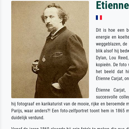
Etienne
Dit is hoe een b
energie en koelte
weggeblazen, de 
blik alsof hij be
Dylan, Lou Reed,
kopieën. De foto 
het beeld dat hi
Étienne Carjat, on
Étienne Carjat,
succesvolle coll
hij fotograaf en karikaturist van de mooie, rijke en beroemde me
Parijs, waar anders?! Een foto-zelfportret toont hem in 1865 m
duidelijk verdund.