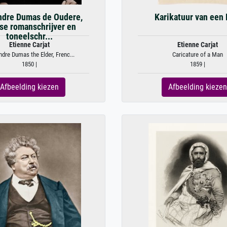
ndre Dumas de Oudere,
Karikatuur van een
se romanschrijver en
toneelschr...
Etienne Carjat
Etienne Carjat
dre Dumas the Elder, Frenc...
Caricature of a Man
1850 |
1859 |
Afbeelding kiezen
Afbeelding kiezen