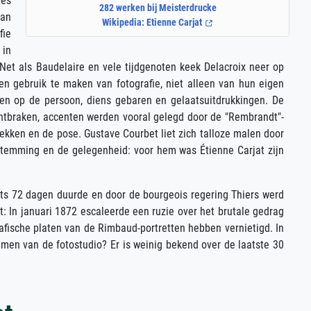
les
282 werken bij Meisterdrucke
van
Wikipedia: Etienne Carjat
fie
 in
et als Baudelaire en vele tijdgenoten keek Delacroix neer op
 en gebruik te maken van fotografie, niet alleen van hun eigen
etten op de persoon, diens gebaren en gelaatsuitdrukkingen. De
 ontbraken, accenten werden vooral gelegd door de "Rembrandt"-
ekken en de pose. Gustave Courbet liet zich talloze malen door
n stemming en de gelegenheid: voor hem was Étienne Carjat zijn
hts 72 dagen duurde en door de bourgeois regering Thiers werd
 In januari 1872 escaleerde een ruzie over het brutale gedrag
afische platen van de Rimbaud-portretten hebben vernietigd. In
lemen van de fotostudio? Er is weinig bekend over de laatste 30