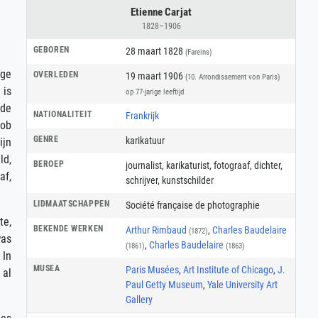
Etienne Carjat
1828–1906
GEBOREN
28 maart 1828
(Fareins)
ige
OVERLEDEN
19 maart 1906
(10. Arrondissement von Paris)
 is
op 77-jarige leeftijd
 de
NATIONALITEIT
Frankrijk
Bob
GENRE
karikatuur
ijn
ld,
BEROEP
journalist
,
karikaturist
,
fotograaf
,
dichter
,
af,
schrijver
,
kunstschilder
LIDMAATSCHAPPEN
Société française de photographie
te,
BEKENDE WERKEN
Arthur Rimbaud
,
Charles Baudelaire
(1872)
was
,
Charles Baudelaire
(1861)
(1863)
 In
MUSEA
Paris Musées
,
Art Institute of Chicago
,
J.
 al
Paul Getty Museum
,
Yale University Art
Gallery