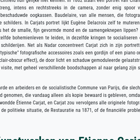
ichtheid hun gelijke niet kennen: In 1862 staart een portret van Char
streng, intens en rechtstreeks in de camera, zonder enig spoor 
 beschaduwde oogkassen. Baudelaire, van alle mensen, die fotogra
schilders. In Carjats portret lijkt Eugène Delacroix zelf te muteren
is het de smalle, fijn gevormde mond en de samengeknepen lippen? N
zelfde bohemienleven te leiden, in dezelfde kringen te socialiseren
 schilderijen. Net als Nadar concentreert Carjat zich in zijn portr
 "typische" fotografische accessoires zoals een gordijn of een piano
air-obscur effect), de door licht en schaduw gemoduleerde gelaatstr
e visite, met geheel verschillende boodschappen al naar gelang zij
rde en arbeiders en de socialistische Commune van Parijs, die slec
genomen, die vandaag alleen als kopie bewaard is gebleven, omdat:
dde Étienne Carjat, en Carjat zou vervolgens alle originele fotogr
 de politieke situatie, de Restauratie na 1871, of de financiële prob