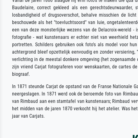
Vanaf de jaren 1860 slaagde hij erin foto's te maken die qua d
Baudelaire, correct gekleed als een gerechtsdeurwaarder, 
losbandigheid of drugsoverschot, behalve misschien de licht
beschouwde als het "toevluchtsoord" van luie, ongetalenteerde 
een van deze monsterlijke wezens van de Delacroix-wereld - 
fotografie - wat kunstenaars er echter niet van weerhield het
portretten. Schilders gebruiken ook foto's als model voor hun
achtergrond bleef opzettelijk eenvoudig en zonder versiering,
verlichting in de meestal donkere omgeving (het zogenaamde cl
zijn vriend Carjat fotograferen voor wenskaarten, de cartes d
biograaf.
In 1871 steunde Carjat de opstand van de Franse Nationale Ga
neergeslagen. In 1871 werd ook de beroemde foto van Rimbaud 
van Rimbaud aan een stamtafel van kunstenaars; Rimbaud verwon
het midden van de jaren 1870 verkocht hij het atelier. Was het
jaar van Carjats.