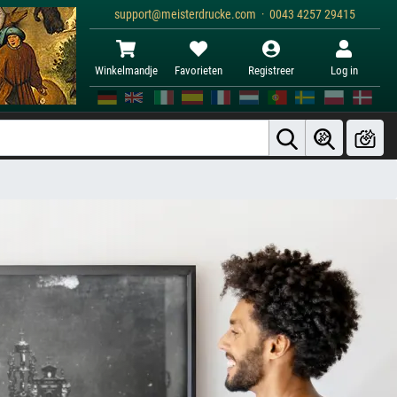
support@meisterdrucke.com · 0043 4257 29415
Winkelmandje
Favorieten
Registreer
Log in