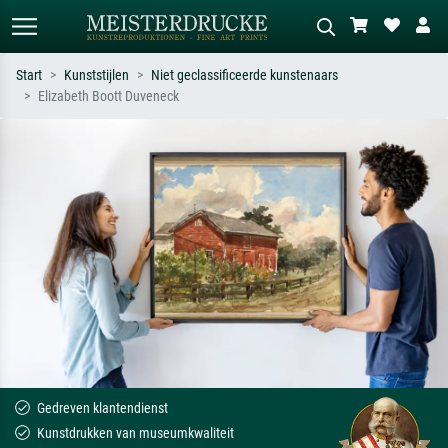
Start
Kunststijlen
Niet geclassificeerde kunstenaars
Elizabeth Boott Duveneck
Standaard zoeken
AI-beeldzoeker
Zoek op kunstenaar, titel of stijl – bijv.
Beschrijf de scène – bijv. groene
Monet, Sterrennacht, impressionisme,
weide, abstract met veel rood, donker
Hokusai-golf, naakt.
olieverfschilderij, staand naakt naast
een boom.
Gedreven klantendienst
Kunstdrukken van museumkwaliteit