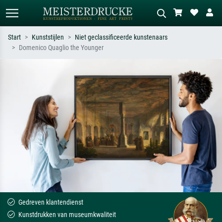
Start
Kunststijlen
Niet geclassificeerde kunstenaars
Domenico Quaglio the Younger
Standaard zoeken
AI-beeldzoeker
Zoek op kunstenaar, titel of stijl – bijv.
Beschrijf de scène – bijv. groene
Monet, Sterrennacht, impressionisme,
weide, abstract met veel rood, donker
Hokusai-golf, naakt.
olieverfschilderij, staand naakt naast
een boom.
Gedreven klantendienst
Kunstdrukken van museumkwaliteit