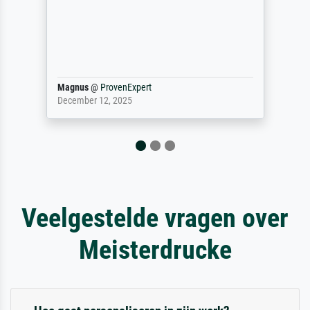
(Farben, Details usw.) ist nicht nur gut,
sondern hervorragend. Selbst ein Druck ist
damit ein Kunstwerk im eigenen Sinne.
Definitiv den Pre...
Dr.
@
ProvenExpert
February 3, 2026
Veelgestelde vragen over
Meisterdrucke