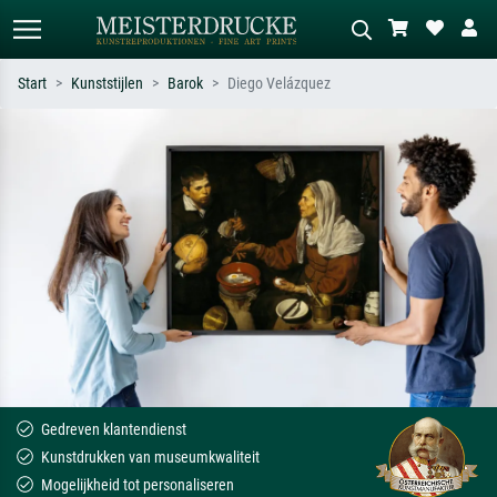
Start
Kunststijlen
Barok
Diego Velázquez
Standaard zoeken
AI-beeldzoeker
Zoek op kunstenaar, titel of stijl – bijv.
Beschrijf de scène – bijv. groene
Monet, Sterrennacht, impressionisme,
weide, abstract met veel rood, donker
Hokusai-golf, naakt.
olieverfschilderij, staand naakt naast
een boom.
Gedreven klantendienst
Kunstdrukken van museumkwaliteit
Mogelijkheid tot personaliseren