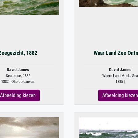
Zeegezicht, 1882
Waar Land Zee Ont
David James
David James
Sea-piece, 1882
Where Land Meets Sea
1882 | Olie op canvas
1885 |
Afbeelding kiezen
Afbeelding kiezen