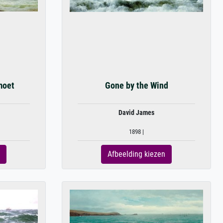
moet
Gone by the Wind
David James
1898 |
Afbeelding kiezen