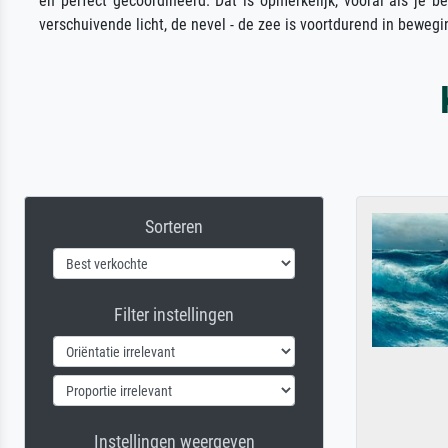
en perfect gecoördineerd. Dat is opmerkelijk, vooral als je 
verschuivende licht, de nevel - de zee is voortdurend in beweg
Sorteren
Filter instellingen
Instellingen weergeven