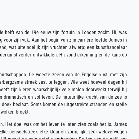
de helft van de 19e eeuw zijn fortuin in Londen zocht. Hij was
 voor zijn vak. Aan het begin van zijn carrière leefde James in
end, wat uiteindelijk zijn vruchten afwierp: een kunsthandelaar
lderkunst verder ontwikkelen. Hij vond erkenning en de kans op
e landschappen. De woeste zeeën van de Engelse kust, met zijn
herbergzame streek vast te leggen. Wie weet hoeveel dagen hij
eft zijn kleren waarschijnlijk vele malen doorweekt terwijl hij
 dramatisch en vol leven. De natuurlijke kracht van de zee is
ele doek beslaat. Soms komen de uitgestrekte stranden en steile
 wolken breekt.
n. Het doel was om het leven te laten zien zoals het is. James
 Elke penseelstreek, elke kleur en vorm, lijkt zeer weloverwogen