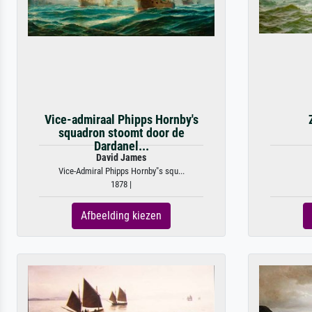
Vice-admiraal Phipps Hornby's
squadron stoomt door de
Dardanel...
David James
Vice-Admiral Phipps Hornby"s squ...
1878 |
Afbeelding kiezen