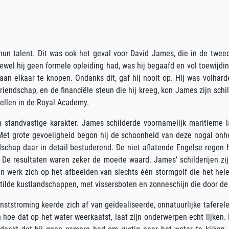
hun talent. Dit was ook het geval voor David James, die in de twee
wel hij geen formele opleiding had, was hij begaafd en vol toewijding
aan elkaar te knopen. Ondanks dit, gaf hij nooit op. Hij was volhard
iendschap, en de financiële steun die hij kreeg, kon James zijn schi
tellen in de Royal Academy.
ijn standvastige karakter. James schilderde voornamelijk maritiem
 Met grote gevoeligheid begon hij de schoonheid van deze nogal on
chap daar in detail bestuderend. De niet aflatende Engelse regen he
 resultaten waren zeker de moeite waard. James' schilderijen zijn
zijn werk zich op het afbeelden van slechts één stormgolf die het h
erstilde kustlandschappen, met vissersboten en zonneschijn die door de
ststroming keerde zich af van geïdealiseerde, onnatuurlijke taferele
en hoe dat op het water weerkaatst, laat zijn onderwerpen echt lijken.