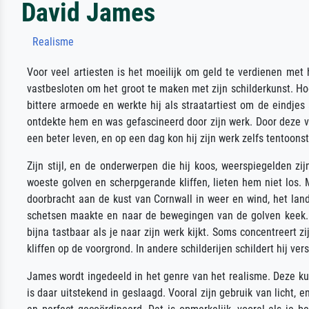
David James
Realisme
Voor veel artiesten is het moeilijk om geld te verdienen met 
vastbesloten om het groot te maken met zijn schilderkunst. Hoe
bittere armoede en werkte hij als straatartiest om de eindjes 
ontdekte hem en was gefascineerd door zijn werk. Door deze vr
een beter leven, en op een dag kon hij zijn werk zelfs tentoons
Zijn stijl, en de onderwerpen die hij koos, weerspiegelden z
woeste golven en scherpgerande kliffen, lieten hem niet los.
doorbracht aan de kust van Cornwall in weer en wind, het lands
schetsen maakte en naar de bewegingen van de golven keek. De
bijna tastbaar als je naar zijn werk kijkt. Soms concentreert 
kliffen op de voorgrond. In andere schilderijen schildert hij v
James wordt ingedeeld in het genre van het realisme. Deze kun
is daar uitstekend in geslaagd. Vooral zijn gebruik van licht, 