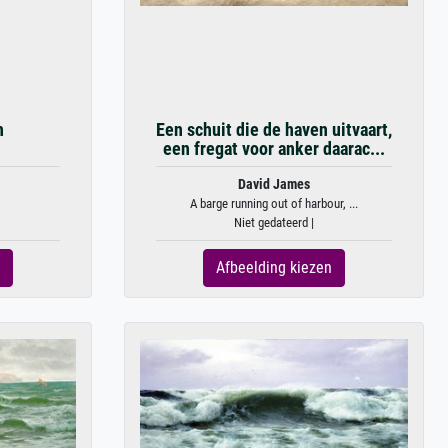
n
Een schuit die de haven uitvaart,
een fregat voor anker daarac...
David James
A barge running out of harbour, ...
Niet gedateerd |
Afbeelding kiezen