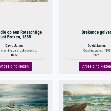
 die op een Rotsachtige
Brekende golve
ust Breken, 1885
David James
David James
crashing on a rocky coast,...
Crashing waves, 1892
1885 |
1892 |
Afbeelding kiezen
Afbeelding kiezen