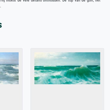
 Hij moest de vele details onthouden: De top van de golf, het
.
s