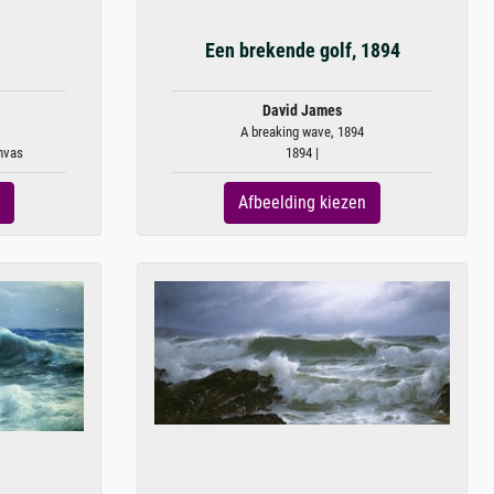
Een brekende golf, 1894
David James
A breaking wave, 1894
anvas
1894 |
Afbeelding kiezen