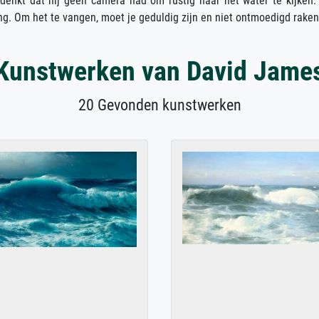
bedenkt dat hij geen camera had om rustig naar het water te kijken.
ing. Om het te vangen, moet je geduldig zijn en niet ontmoedigd raken
Kunstwerken van David Jame
20 Gevonden kunstwerken