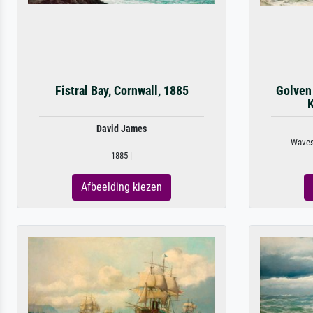
Fistral Bay, Cornwall, 1885
Golven
K
David James
Waves 
1885 |
Afbeelding kiezen