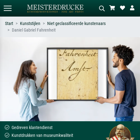
Start
Kunststijlen
Niet geclassificeerde kunstenaars
Daniel Gabriel Fahrenheit
Standaard zoeken
AI-beeldzoeker
Zoek op kunstenaar, titel of stijl – bijv.
Beschrijf de scène – bijv. groene
Monet, Sterrennacht, impressionisme,
weide, abstract met veel rood, donker
Hokusai-golf, naakt.
olieverfschilderij, staand naakt naast
een boom.
Gedreven klantendienst
Kunstdrukken van museumkwaliteit