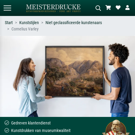
Start
Kunststijlen
Niet geclassificeerde kunstenaars
Cornelius Varley
Standaard zoeken
AI-beeldzoeker
Zoek op kunstenaar, titel of stijl – bijv.
Beschrijf de scène – bijv. groene
Monet, Sterrennacht, impressionisme,
weide, abstract met veel rood, donker
Hokusai-golf, naakt.
olieverfschilderij, staand naakt naast
een boom.
Gedreven klantendienst
Kunstdrukken van museumkwaliteit