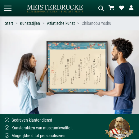
Start
Kunststijlen
Aziatische kunst
Chikanobu Yoshu
Standaard zoeken
AI-beeldzoeker
Zoek op kunstenaar, titel of stijl – bijv.
Beschrijf de scène – bijv. groene
Monet, Sterrennacht, impressionisme,
weide, abstract met veel rood, donker
Hokusai-golf, naakt.
olieverfschilderij, staand naakt naast
een boom.
Gedreven klantendienst
Kunstdrukken van museumkwaliteit
Mogelijkheid tot personaliseren