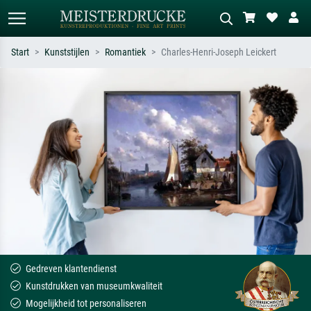
Start
Kunststijlen
Romantiek
Charles-Henri-Joseph Leickert
Standaard zoeken
AI-beeldzoeker
Zoek op kunstenaar, titel of stijl – bijv.
Beschrijf de scène – bijv. groene
Monet, Sterrennacht, impressionisme,
weide, abstract met veel rood, donker
Hokusai-golf, naakt.
olieverfschilderij, staand naakt naast
een boom.
Gedreven klantendienst
Kunstdrukken van museumkwaliteit
Mogelijkheid tot personaliseren