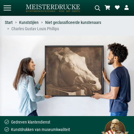
Start
Kunststijlen
Niet geclassificeerde kunstenaars
Charles Gustav Louis Phillips
Standaard zoeken
AI-beeldzoeker
Zoek op kunstenaar, titel of stijl – bijv.
Beschrijf de scène – bijv. groene
Monet, Sterrennacht, impressionisme,
weide, abstract met veel rood, donker
Hokusai-golf, naakt.
olieverfschilderij, staand naakt naast
een boom.
Gedreven klantendienst
Kunstdrukken van museumkwaliteit