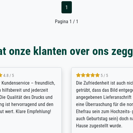
1
Pagina 1 / 1
t onze klanten over ons zeg
5 / 5
4.8 / 5
innerungsbuch mit der
Hervorragende Qualität. Man 
eines Großvaters aus dem 1.
vieles anpassen lassen, wie z
enötigte ich ein
Randentfernung, Farbe, Hellig
lles Bild. Das habe ich bei
Kontrast und Weiteres. Sehr 
nden. Bei der Auswahl der
Kontaktperson per Mail. Das B
-Qualität wurde ich sehr gut
Kunstdruck) wurde sehr gut ve
 beraten. Der Versand mit
sehr starke Papprolle mit Pla
ppe war perfekt. Ich bin sehr
und innen mit Papierknüllern 