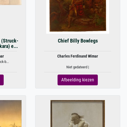
 (Struck-
Chief Billy Bowlegs
ara) e...
mar
Charles Ferdinand Wimar
ck-b...
Niet gedateerd |
Afbeelding kiezen