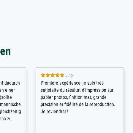
gen
4.8 / 5
kann sich
Qualité absolument irréprochable.
.B.:
Extraordinaire diversité des thèmes
keit,
abordés et personnalisation des
freundliche
demandes (recadrage, réajustement des
ild (ein
couleurs). Relation clientèle parfaite.
rpackt -
Transport, réception sans aucun
stikdeckeln
problème. Merci à toute l'équipe ! Hervé
in den