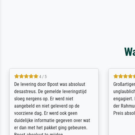
Wa
5 / 5
Sehr gute Qualität des Leinwanddrucks
Für ein Er
und des Rahmens! Unser Bild wurde
Feldpost m
sehr sorgfältig und sicher verpackt, so
Weltkrieg b
dass es unbeschadet bei uns ankam. Es
ausdrucksvo
wird nicht unser letzter Meisterdruck
Ihnen gefu
sein. Vielen Dank!
Fotopapier
am Telefon
stabiler Pa