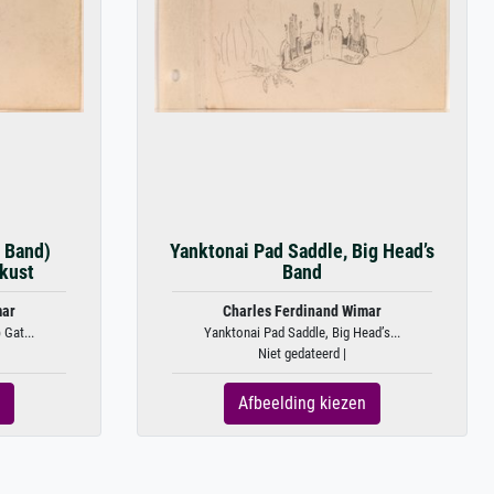
s Band)
Yanktonai Pad Saddle, Big Head’s
kust
Band
mar
Charles Ferdinand Wimar
 Gat...
Yanktonai Pad Saddle, Big Head’s...
Niet gedateerd |
Afbeelding kiezen