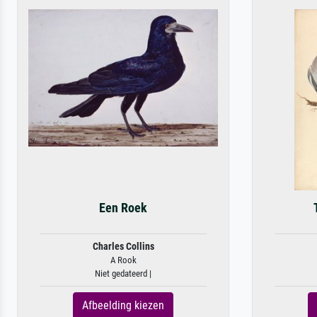
Een Roek
Charles Collins
A Rook
Niet gedateerd |
Afbeelding kiezen