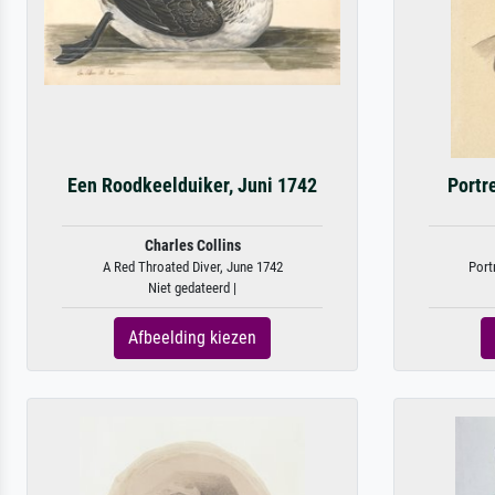
Een Roodkeelduiker, Juni 1742
Portre
Charles Collins
A Red Throated Diver, June 1742
Portr
Niet gedateerd |
Afbeelding kiezen