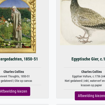
tergedachten, 1850-51
Egyptische Gier, c.
Charles Collins
Charles Collins
onvent Thoughts, 1850-51
Egyptian Vulture, c.1736 (ink
 gedateerd | Olie op canvas
Niet gedateerd | inkt, waterverf en
krassen op papier
Afbeelding kiezen
Afbeelding kiezen