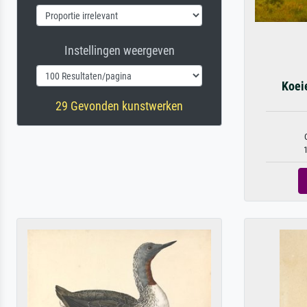
Instellingen weergeven
Koei
29 Gevonden kunstwerken
1