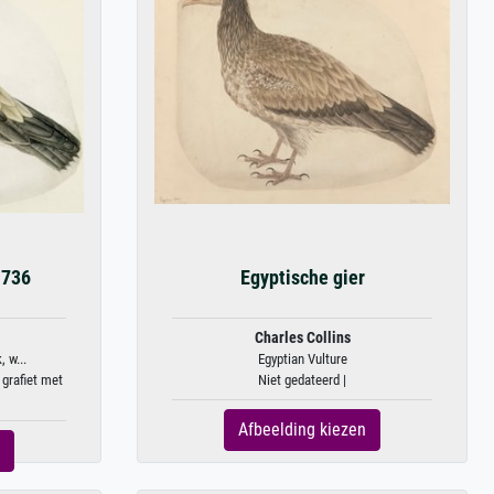
1736
Egyptische gier
Charles Collins
, w...
Egyptian Vulture
 grafiet met
Niet gedateerd |
Afbeelding kiezen