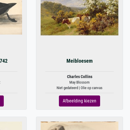
1742
Meibloesem
Charles Collins
2
May Blossom
Niet gedateerd | Olie op canvas
Afbeelding kiezen