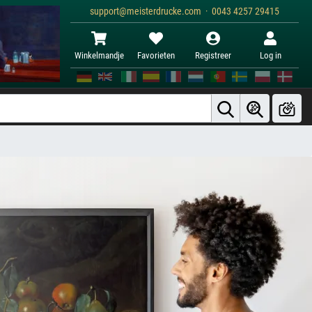
support@meisterdrucke.com · 0043 4257 29415
Winkelmandje
Favorieten
Registreer
Log in