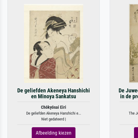
De geliefden Akeneya Hanshichi
De Juwee
en Minoya Sankatsu
in de pr
Chōkyōsai Eiri
De geliefden Akeneya Hanshichi e...
The J
Niet gedateerd |
Afbeelding kiezen