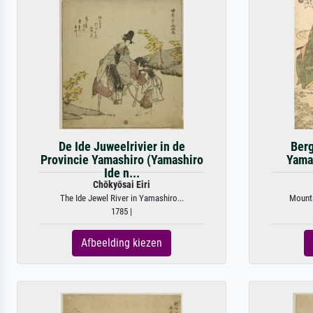
De Ide Juweelrivier in de
Berg
Provincie Yamashiro (Yamashiro
Yamab
Ide n...
Chōkyōsai Eiri
The Ide Jewel River in Yamashiro...
Mounta
1785 |
Afbeelding kiezen