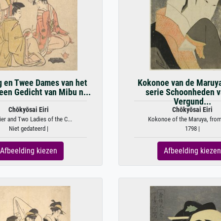
g en Twee Dames van het
Kokonoe van de Maruya,
een Gedicht van Mibu n...
serie Schoonheden v
Vergund...
Chōkyōsai Eiri
Chōkyōsai Eiri
ier and Two Ladies of the C...
Kokonoe of the Maruya, from 
Niet gedateerd |
1798 |
Afbeelding kiezen
Afbeelding kiezen