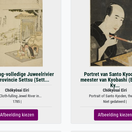
ng-volledige Juweelrivier
Portret van Santo Kyo
rovincie Settsu (Sett...
meester van Kyobashi (
Ky...
Chōkyōsai Eiri
Chōkyōsai Eiri
loth-fulling Jewel River in...
Portrait of Santo Kyoden, the
1785 |
Niet gedateerd |
Afbeelding kiezen
Afbeelding kiezen