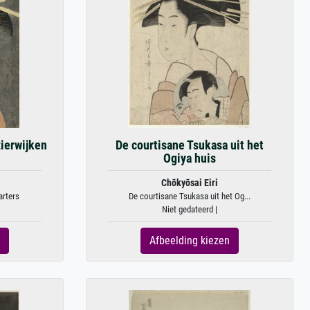
ierwijken
De courtisane Tsukasa uit het
Ogiya huis
Chōkyōsai Eiri
arters
De courtisane Tsukasa uit het Og...
Niet gedateerd |
Afbeelding kiezen