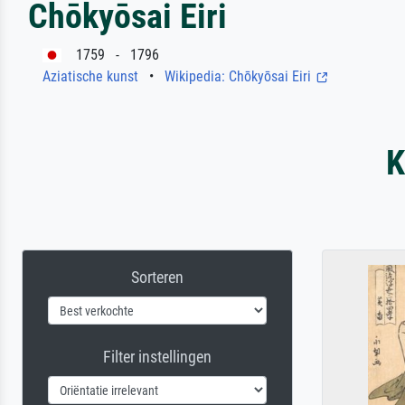
Chōkyōsai Eiri
1759 - 1796
Aziatische kunst
•
Wikipedia: Chōkyōsai Eiri
K
Sorteren
Filter instellingen