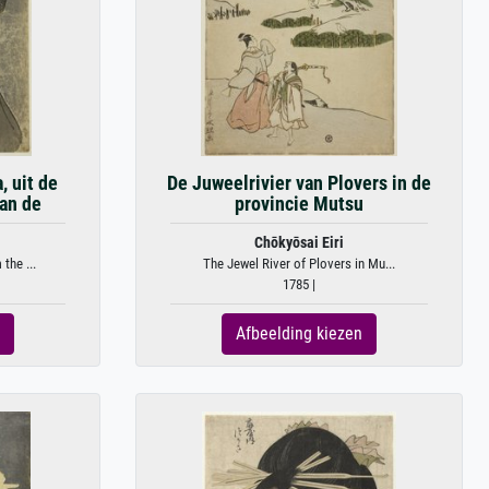
 uit de
De Juweelrivier van Plovers in de
an de
provincie Mutsu
Chōkyōsai Eiri
the ...
The Jewel River of Plovers in Mu...
1785 |
Afbeelding kiezen