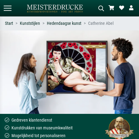
Start
Kunststijlen
Hedendaagse kunst
Catherine Abel
Standaard zoeken
AI-beeldzoeker
Zoek op kunstenaar, titel of stijl – bijv.
Beschrijf de scène – bijv. groene
Monet, Sterrennacht, impressionisme,
weide, abstract met veel rood, donker
Hokusai-golf, naakt.
olieverfschilderij, staand naakt naast
een boom.
Gedreven klantendienst
Kunstdrukken van museumkwaliteit
Mogelijkheid tot personaliseren