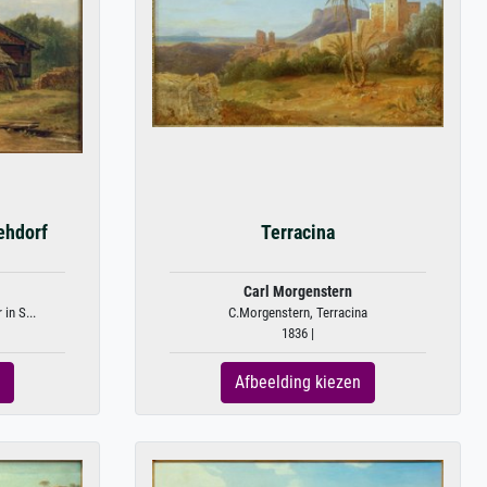
ehdorf
Terracina
Carl Morgenstern
in S...
C.Morgenstern, Terracina
1836 |
Afbeelding kiezen