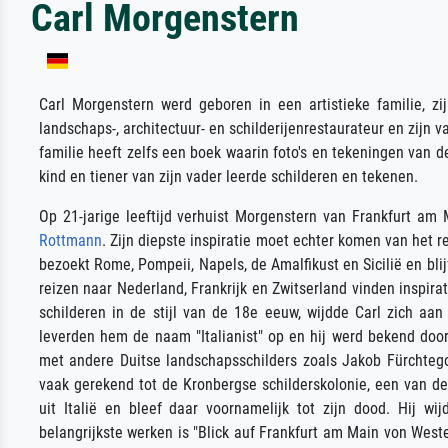
Carl Morgenstern
Carl Morgenstern werd geboren in een artistieke familie, z
landschaps-, architectuur- en schilderijenrestaurateur en zijn v
familie heeft zelfs een boek waarin foto's en tekeningen van d
kind en tiener van zijn vader leerde schilderen en tekenen.
Op 21-jarige leeftijd verhuist Morgenstern van Frankfurt am
Rottmann
. Zijn diepste inspiratie moet echter komen van het rei
bezoekt Rome, Pompeii, Napels, de Amalfikust en Sicilië en bli
reizen naar Nederland, Frankrijk en Zwitserland vinden inspirati
schilderen in de stijl van de 18e eeuw, wijdde Carl zich aa
leverden hem de naam "Italianist" op en hij werd bekend door
met andere Duitse landschapsschilders zoals Jakob Fürchtego
vaak gerekend tot de Kronbergse schilderskolonie, een van de
uit Italië en bleef daar voornamelijk tot zijn dood. Hij 
belangrijkste werken is "Blick auf Frankfurt am Main von West