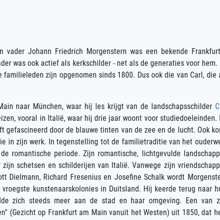
ijn vader Johann Friedrich Morgenstern was een bekende Frankfur
ader was ook actief als kerkschilder - net als de generaties voor hem.
e familieleden zijn opgenomen sinds 1800. Dus ook die van Carl, die 
 Main naar München, waar hij les krijgt van de landschapsschilder
C
zen, vooral in Italië, waar hij drie jaar woont voor studiedoeleinden. 
jft gefascineerd door de blauwe tinten van de zee en de lucht. Ook ko
e in zijn werk. In tegenstelling tot de familietraditie van het ouderw
n de romantische periode. Zijn romantische, lichtgevulde landschap
 zijn schetsen en schilderijen van Italië. Vanwege zijn vriendschap
tt Dielmann, Richard Fresenius en Josefine Schalk wordt Morgenst
 vroegste kunstenaarskolonies in Duitsland. Hij keerde terug naar h
wijdde zich steeds meer aan de stad en haar omgeving. Een van z
en" (Gezicht op Frankfurt am Main vanuit het Westen) uit 1850, dat 