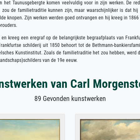
n het Taunusgebergte komen veelvuldig voor in zijn werken. De re
 zou de familietraditie kunnen zijn, maar waarschijnlijker is dat hij
ilde knopen. Zijn werken werden goed ontvangen en hij kreeg in 1866
orouders.
ts en kreeg een eregraf op de belangrijkste begraafplaats van Frankfu
 Frankfurtse schilderij uit 1850 behoort tot de Bethmann-bankiersfam
lsches Kunstinstitut. Zoals de familietraditie het zou hebben, werd 
 (landschaps)schilders van de 19e eeuw.
nstwerken van Carl Morgenst
89 Gevonden kunstwerken