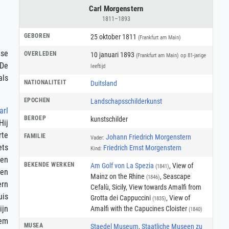
Carl Morgenstern
1811–1893
GEBOREN
25 oktober 1811
(Frankfurt am Main)
tse
OVERLEDEN
10 januari 1893
(Frankfurt am Main)
op 81-jarige
 De
leeftijd
als
NATIONALITEIT
Duitsland
EPOCHEN
Landschapsschilderkunst
arl
BEROEP
kunstschilder
Hij
rte
FAMILIE
Johann Friedrich Morgenstern
Vader:
ets
Friedrich Ernst Morgenstern
Kind:
pen
BEKENDE WERKEN
Am Golf von La Spezia
, View of
(1841)
pen
Mainz on the Rhine
, Seascape
(1846)
ern
Cefalù, Sicily, View towards Amalfi from
uis
Grotta dei Cappuccini
, View of
(1835)
ijn
Amalfi with the Capucines Cloister
(1840)
hem
MUSEA
Staedel Museum
,
Staatliche Museen zu