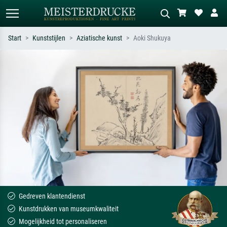
Start
Kunststijlen
Aziatische kunst
Aoki Shukuya
Standaard zoeken
AI-beeldzoeker
Zoek op kunstenaar, titel of stijl – bijv.
Beschrijf de scène – bijv. groene
Monet, Sterrennacht, impressionisme,
weide, abstract met veel rood, donker
Hokusai-golf, naakt.
olieverfschilderij, staand naakt naast
een boom.
Gedreven klantendienst
Kunstdrukken van museumkwaliteit
Mogelijkheid tot personaliseren