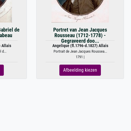
Gabriel de
Portret van Jean Jacques
rabeau
Rousseau (1712-1778) -
Gegraveerd doo...
 Allais
Angelique (fl.1796-d.1827) Allais
 d...
Portrait de Jean Jacques Roussea...
1791 |
Afbeelding kiezen