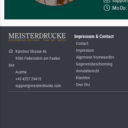
support
Mo-Do: 7
Impressum & Contact
· Contact
· Impressum
Kärntner Strasse 46
· Algemene Voorwaarden
9586 Finkenstein am Faaker
· Gegevensbescherming
See
· Annulatierecht
Austria
· Klachten
+43 4257 29415
· Over Ons
support@meisterdrucke.com