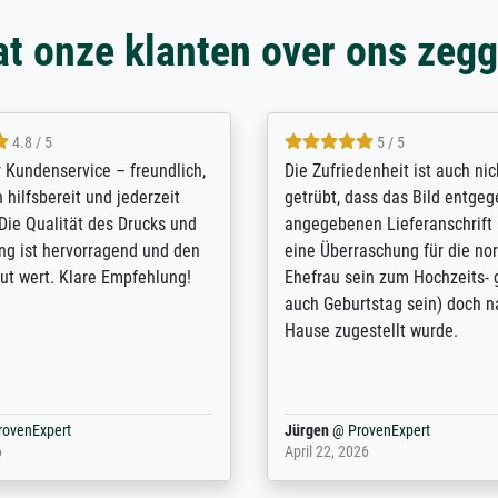
t onze klanten over ons zeg
5 / 5
4.8 / 5
innerungsbuch mit der
Hervorragende Qualität. Man 
eines Großvaters aus dem 1.
vieles anpassen lassen, wie z
enötigte ich ein
Randentfernung, Farbe, Hellig
lles Bild. Das habe ich bei
Kontrast und Weiteres. Sehr 
nden. Bei der Auswahl der
Kontaktperson per Mail. Das B
-Qualität wurde ich sehr gut
Kunstdruck) wurde sehr gut ve
 beraten. Der Versand mit
sehr starke Papprolle mit Pla
ppe war perfekt. Ich bin sehr
und innen mit Papierknüllern 
und empfehle Sie gerne
Zwischenräumen gefüllt. Einzig
en ...
ovenExpert
Anonym
@
ProvenExpert
 2026
August 12, 2025