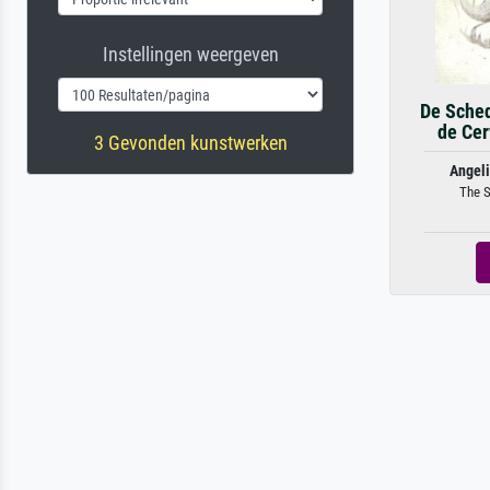
Instellingen weergeven
De Sched
de Cer
3 Gevonden kunstwerken
Angeli
The S