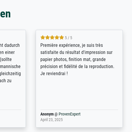
gen
4.8 / 5
kann sich
Qualité absolument irréprochable.
.B.:
Extraordinaire diversité des thèmes
keit,
abordés et personnalisation des
freundliche
demandes (recadrage, réajustement des
ild (ein
couleurs). Relation clientèle parfaite.
rpackt -
Transport, réception sans aucun
stikdeckeln
problème. Merci à toute l'équipe ! Hervé
in den
 der P...
Anonym
@
ProvenExpert
March 31, 2025