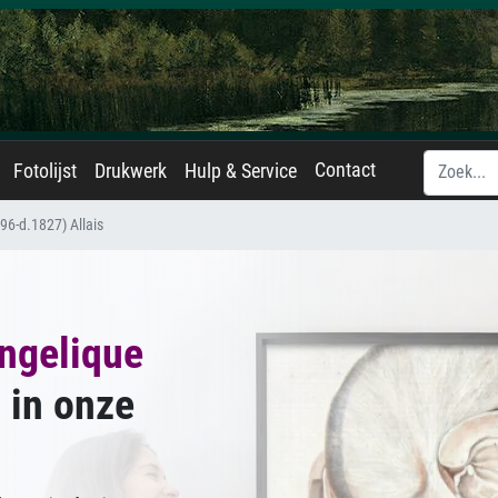
Contact
Fotolijst
Drukwerk
Hulp & Service
96-d.1827) Allais
ngelique
s
in onze