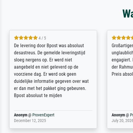
Wa
5 / 5
Sehr gute Qualität des Leinwanddrucks
Für ein Er
und des Rahmens! Unser Bild wurde
Feldpost m
sehr sorgfältig und sicher verpackt, so
Weltkrieg b
dass es unbeschadet bei uns ankam. Es
ausdrucksvo
wird nicht unser letzter Meisterdruck
Ihnen gefu
sein. Vielen Dank!
Fotopapier
am Telefon
stabiler Pa
zufrieden 
weiter. Viel
Reinhold,
@
ProvenExpert
Margot
@
Pr
April 22, 2026
February 20,