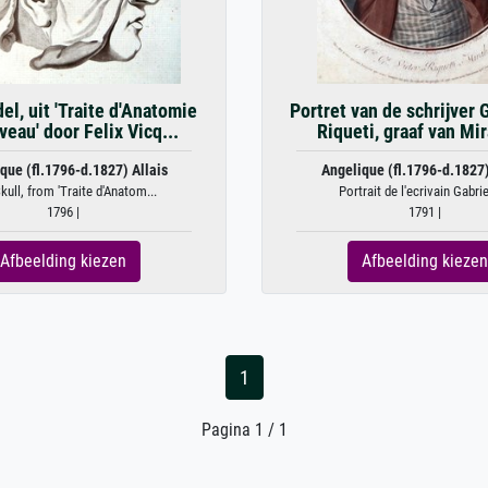
el, uit 'Traite d'Anatomie
Portret van de schrijver 
veau' door Felix Vicq...
Riqueti, graaf van Mi
que (fl.1796-d.1827) Allais
Angelique (fl.1796-d.1827)
kull, from 'Traite d'Anatom...
Portrait de l'ecrivain Gabriel
1796 |
1791 |
Afbeelding kiezen
Afbeelding kiezen
1
Pagina 1 / 1