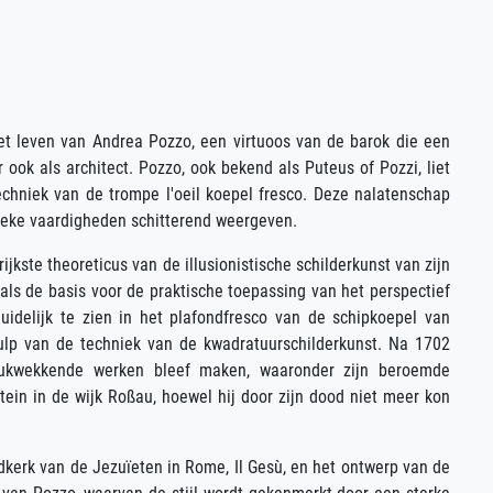
et leven van Andrea Pozzo, een virtuoos van de barok die een
r ook als architect. Pozzo, ook bekend als Puteus of Pozzi, liet
echniek van de trompe l'oeil koepel fresco. Deze nalatenschap
tieke vaardigheden schitterend weergeven.
jkste theoreticus van de illusionistische schilderkunst van zijn
als de basis voor de praktische toepassing van het perspectief
duidelijk te zien in het plafondfresco van de schipkoepel van
hulp van de techniek van de kwadratuurschilderkunst. Na 1702
drukwekkende werken bleef maken, waaronder zijn beroemde
tein in de wijk Roßau, hoewel hij door zijn dood niet meer kon
fdkerk van de Jezuïeten in Rome, Il Gesù, en het ontwerp van de