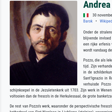
Andrea
30 november
Barok
•
Wikipe
Onder de stralen
blijvende invloed
een rijke erfeni
wordt vandaag de 
Pozzo, die als le
tijd. Zijn verhan
in de schilderkun
Sant'Ignazio in 
verhuisde Pozzo
schijnkoepel in de Jezuïetenkerk uit 1703. Zijn werk in Wenen
voltooien dan de fresco's in de Herkulessaal, de grote banketza
De rest van Pozzo's werk, waaronder de perspectivische fresco'