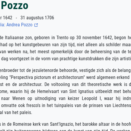
 Pozzo
 1642 - 31 augustus 1706
dia: Andrea Pozzo
de Italiaanse zon, geboren in Trento op 30 november 1642, begon h
 had op het kunstgebeuren van zijn tijd, niet alleen als schilder maa
s van werken na, het meest opmerkelijk door de beheersing van de t
dag voortgezet in de vorm van prachtige kunstdrukken die zijn artis
kenbroeder tot de jezuïetenorde behoorde, vestigde zich als de belangri
deling "Perspectiva pictorum et architectorum" werd algemeen erkend 
st en de architectuur. De voltooiing van dit theoretische werk is 
Rome, waarin hij de Hemelvaart van Sint Ignatius uitbeeldt met be
 naar Wenen op uitnodiging van keizer Leopold I, waar hij in
 omvatte ook fresco's in het tuinpaleis van de prinsen van Liechtens
al van het paleis.
s in de Romeinse kerk van Sant'Ignazio, het barokke altaar in de hoo