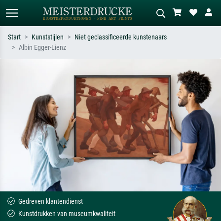
Start
Kunststijlen
Niet geclassificeerde kunstenaars
Albin Egger-Lienz
Standaard zoeken
AI-beeldzoeker
Zoek op kunstenaar, titel of stijl – bijv.
Beschrijf de scène – bijv. groene
Monet, Sterrennacht, impressionisme,
weide, abstract met veel rood, donker
Hokusai-golf, naakt.
olieverfschilderij, staand naakt naast
een boom.
Gedreven klantendienst
Kunstdrukken van museumkwaliteit