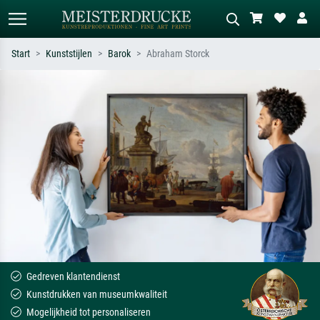
Start
Kunststijlen
Barok
Abraham Storck
Standaard zoeken
AI-beeldzoeker
Zoek op kunstenaar, titel of stijl – bijv.
Beschrijf de scène – bijv. groene
Monet, Sterrennacht, impressionisme,
weide, abstract met veel rood, donker
Hokusai-golf, naakt.
olieverfschilderij, staand naakt naast
een boom.
Gedreven klantendienst
Kunstdrukken van museumkwaliteit
Mogelijkheid tot personaliseren