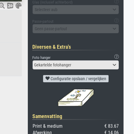
Glas (inclusief achterbord)
Selecteer aub
Passe-partout
Geen passe-partout
Diversen & Extra's
Foto hanger
Gekartelde fotohanger
Configuratie opslaan / vergelijken
Samenvatting
Print & medium
€ 83.67
Afwerking
€ 14.06