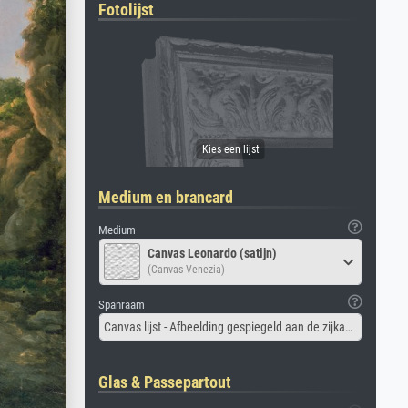
Fotolijst
Medium en brancard
Medium
Canvas Leonardo (satijn)
(Canvas Venezia)
Spanraam
Canvas lijst - Afbeelding gespiegeld aan de zijkant
Glas & Passepartout