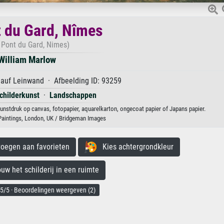
 du Gard, Nîmes
 Pont du Gard, Nimes)
William Marlow
 auf Leinwand · Afbeelding ID: 93259
childerkunst
·
Landschappen
unstdruk op canvas, fotopapier, aquarelkarton, ongecoat papier of Japans papier.
Paintings, London, UK / Bridgeman Images
egen aan favorieten
Kies achtergrondkleur
 het schilderij in een ruimte
5/5 · Beoordelingen weergeven (2)