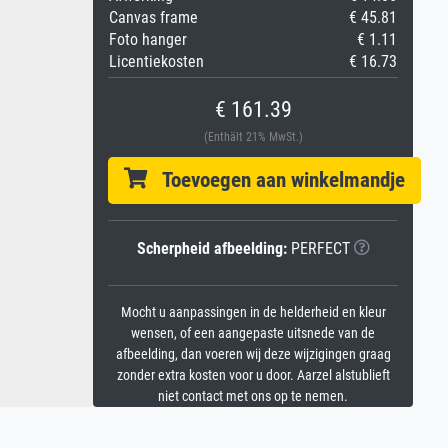
Canvas frame
€ 45.81
Foto hanger
€ 1.11
Licentiekosten
€ 16.73
€ 161.39
(Enthält 21% MwSt.)
Toevoegen aan winkelmandje
Scherpheid afbeelding:
PERFECT
Mocht u aanpassingen in de helderheid en kleur
wensen, of een aangepaste uitsnede van de
afbeelding, dan voeren wij deze wijzigingen graag
zonder extra kosten voor u door. Aarzel alstublieft
niet contact met ons op te nemen.