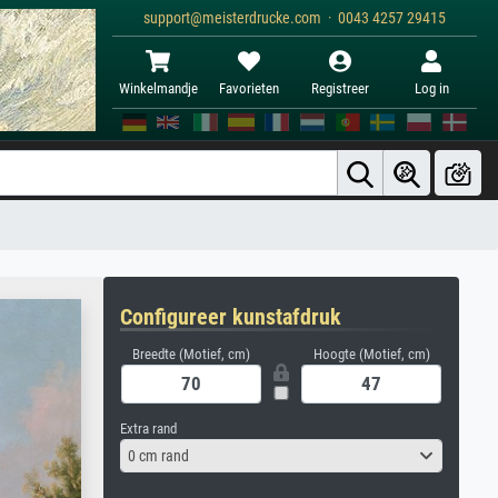
support@meisterdrucke.com · 0043 4257 29415
Winkelmandje
Favorieten
Registreer
Log in
Configureer kunstafdruk
Breedte (Motief, cm)
Hoogte (Motief, cm)
Extra rand
0 cm rand