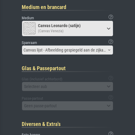
Medium en brancard
Medium
Canvas Leonardo (satijn)
(Canvas Venezia)
Spanraam
Canvas lijst - Afbeelding gespiegeld aan de zijkant
Glas & Passepartout
Glas (inclusief achterbord)
Selecteer aub
Passe-partout
Geen passe-partout
Diversen & Extra's
Foto hanger