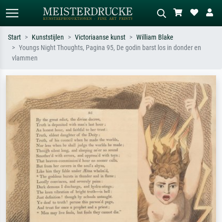
Start
Kunststijlen
Victoriaanse kunst
William Blake
Youngs Night Thoughts, Pagina 95, De godin barst los in donder en
Standaard zoeken
AI-beeldzoeker
vlammen
Zoek op kunstenaar, titel of stijl – bijv.
Beschrijf de scène – bijv. groene
Monet, Sterrennacht, impressionisme,
weide, abstract met veel rood, donker
Hokusai-golf, naakt.
olieverfschilderij, staand naakt naast
een boom.