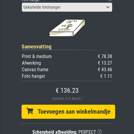
Gekartelde fotohanger
Samenvatting
Print & medium
€ 78.38
Afwerking
€ 13.27
Canvas frame
€ 43.46
Foto hanger
€ 1.11
€ 136.23
(Enthält 21% MwSt.)
Toevoegen aan winkelmandje
Scherpheid afbeelding:
PERFECT