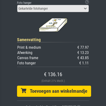
Foto hanger
Gekartelde fotohanger
Samenvatting
Print & medium
€ 77.97
Afwerking
€ 13.23
Canvas frame
€ 43.85
Foto hanger
€ 1.11
€ 136.16
(Enthält 21% MwSt.)
Toevoegen aan winkelmandje