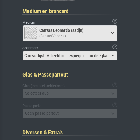
Medium en brancard
Medium
Canvas Leonardo (satijn)
(Canvas Venezia)
Spanraam
Canvas lijst - Afbeelding gespiegeld aan de zijkant
Glas & Passepartout
Glas (inclusief achterbord)
Selecteer aub
Passe-partout
Geen passe-partout
Diversen & Extra's