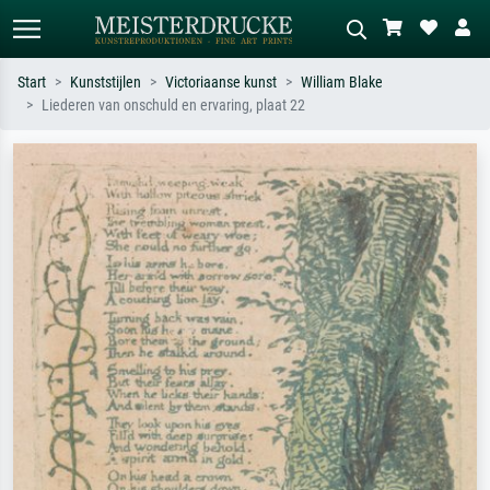
Start
Kunststijlen
Victoriaanse kunst
William Blake
Liederen van onschuld en ervaring, plaat 22
Standaard zoeken
AI-beeldzoeker
Zoek op kunstenaar, titel of stijl – bijv.
Beschrijf de scène – bijv. groene
Monet, Sterrennacht, impressionisme,
weide, abstract met veel rood, donker
Hokusai-golf, naakt.
olieverfschilderij, staand naakt naast
een boom.