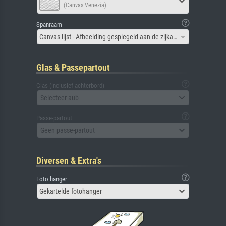
(Canvas Venezia)
Spanraam
Canvas lijst - Afbeelding gespiegeld aan de zijkant
Glas & Passepartout
Glas (inclusief achterbord)
Selecteer aub
Passe-partout
Geen passe-partout
Diversen & Extra's
Foto hanger
Gekartelde fotohanger