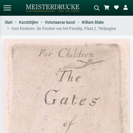
Start
Kunststijlen
Victoriaanse kunst
William Blake
Voor Kinderen. De Poorten van het Paradijs, Plaat 2, Titelpagina
Standaard zoeken
AI-beeldzoeker
Zoek op kunstenaar, titel of stijl – bijv.
Beschrijf de scène – bijv. groene
Monet, Sterrennacht, impressionisme,
weide, abstract met veel rood, donker
Hokusai-golf, naakt.
olieverfschilderij, staand naakt naast
een boom.