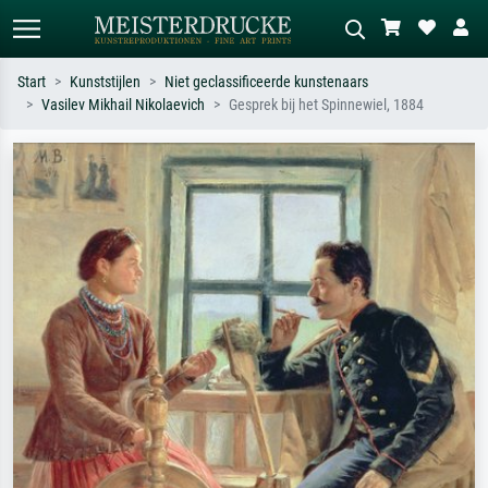
Start
Kunststijlen
Niet geclassificeerde kunstenaars
Vasilev Mikhail Nikolaevich
Gesprek bij het Spinnewiel, 1884
Standaard zoeken
AI-beeldzoeker
Zoek op kunstenaar, titel of stijl – bijv.
Beschrijf de scène – bijv. groene
Monet, Sterrennacht, impressionisme,
weide, abstract met veel rood, donker
Hokusai-golf, naakt.
olieverfschilderij, staand naakt naast
een boom.