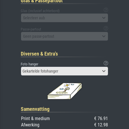
Glas & Passepartout
Glas (inclusief achterbord)
Selecteer aub
Passe-partout
Geen passe-partout
Diversen & Extra's
Foto hanger
Gekartelde fotohanger
Samenvatting
Print & medium
€ 76.91
Afwerking
€ 12.98