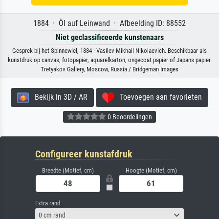
1884 · Öl auf Leinwand · Afbeelding ID: 88552
Niet geclassificeerde kunstenaars
Gesprek bij het Spinnewiel, 1884 · Vasilev Mikhail Nikolaevich. Beschikbaar als
kunstdruk op canvas, fotopapier, aquarelkarton, ongecoat papier of Japans papier.
Tretyakov Gallery, Moscow, Russia / Bridgeman Images
Bekijk in 3D / AR
Toevoegen aan favorieten
0 Beoordelingen
Configureer kunstafdruk
Breedte (Motief, cm)
Hoogte (Motief, cm)
Extra rand
0 cm rand