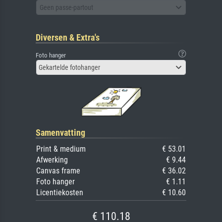
Geen passe-partout
Diversen & Extra's
Foto hanger
Gekartelde fotohanger
Samenvatting
Print & medium
€ 53.01
Afwerking
€ 9.44
Canvas frame
€ 36.02
Foto hanger
€ 1.11
Licentiekosten
€ 10.60
€ 110.18