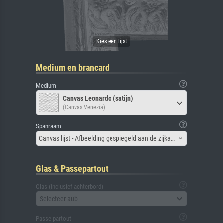
Medium en brancard
Medium
Canvas Leonardo (satijn)
(Canvas Venezia)
Spanraam
Canvas lijst - Afbeelding gespiegeld aan de zijkant
Glas & Passepartout
Glas (inclusief achterbord)
Selecteer aub
Passe-partout