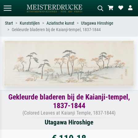
Start
Kunststijlen
Aziatische kunst
Utagawa Hiroshige
Gekleurde bladeren bij de Kaianji-tempel, 1837-1844
Standaard zoeken
AI-beeldzoeker
Zoek op kunstenaar, titel of stijl – bijv.
Beschrijf de scène – bijv. groene
Monet, Sterrennacht, impressionisme,
weide, abstract met veel rood, donker
Hokusai-golf, naakt.
olieverfschilderij, staand naakt naast
een boom.
Gekleurde bladeren bij de Kaianji-tempel,
1837-1844
(Colored Leaves at Kaianji Temple, 1837-1844)
Utagawa Hiroshige